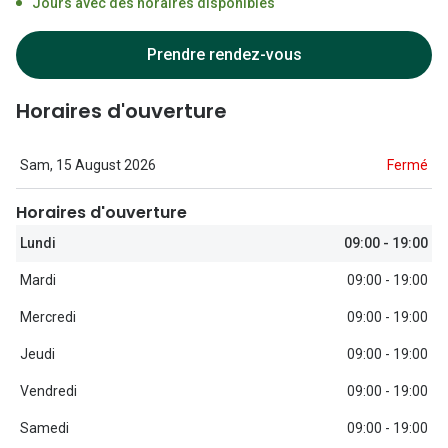
Jours avec des horaires disponibles
Lunettes d
Marque
Prendre rendez-vous
Ray-Ban
Horaires d'ouverture
Tory burch
Sam, 15 August 2026
Fermé
Coach
Horaires d'ouverture
Unofficial
Lundi
09:00 - 19:00
DbyD
Mardi
09:00 - 19:00
Armani Ex
Mercredi
09:00 - 19:00
Polo Ralp
Jeudi
09:00 - 19:00
Michael k
Vendredi
09:00 - 19:00
Toutes le
Samedi
09:00 - 19:00