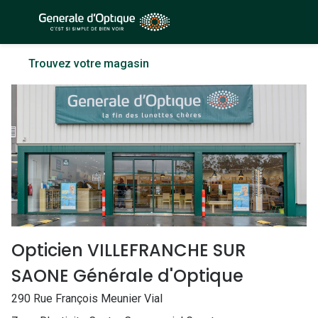
Passer
au
contenu
À la Une
Lunettes de soleil
Trouvez votre magasin
principal
Sélection -50%
Outlet : J
Sélection -30%
Innovation
Sélection -20%
Lunettes d
Lunettes de vue
Examen de
Sélection -50%
Loi 100% 
Sélection -30%
Onesight :
Opticien VILLEFRANCHE SUR
Sélection -20%
Toutes le
SAONE Générale d'Optique
Lunettes 
290 Rue François Meunier Vial