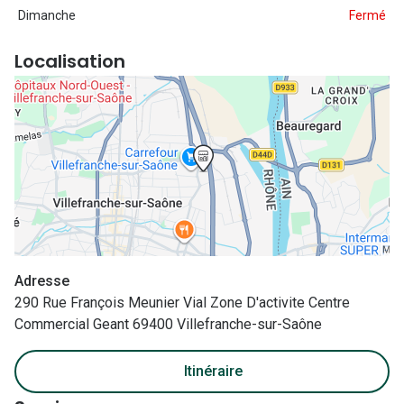
Nos con
Dimanche
Fermé
Comprend
Localisation
Comment c
Comment e
La santé v
Tous nos 
Nos acc
Adresse
Accessoir
290 Rue François Meunier Vial Zone D'activite Centre
Accessoir
Commercial Geant 69400 Villefranche-sur-Saône
Tous nos 
Itinéraire