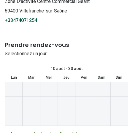
Lunettes 
Zone D'activite Centre Commercial Geant
69400 Villefranche-sur-Saône
Lunettes 
+33474071254
Lunettes
Lunettes a
Prendre rendez-vous
Lunettes d
Sélectionnez un jour
Lunettes d
10 août - 30 août
Formes
Lun
Mar
Mer
Jeu
Ven
Sam
Dim
Lunettes 
Lunettes 
Lunettes 
Lunettes 