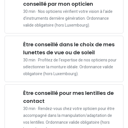
conseillé par mon opticien
e
30 min · Nos opticiens vérifient votre vision à l'aide
z
d’instruments dernière génération. Ordonnance
-
valide obligatoire (hors Luxembourg).
v
o
u
Être conseillé dans le choix de mes
s
lunettes de vue ou de soleil
r
30 min · Profitez de l'expertise de nos opticiens pour
e
sélectionner la monture idéale. Ordonnance valide
n
obligatoire (hors Luxembourg).
d
e
z
Être conseillé pour mes lentilles de
-
contact
v
o
30 min · Rendez-vous chez votre opticien pour être
u
accompagné dans la manipulation/adaptation de
s
vos lentilles. Ordonnance valide obligatoire (hors