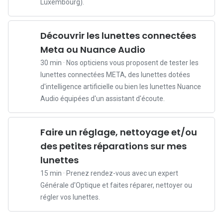
p
Luxembourg).
o
u
Découvrir les lunettes connectées
r
Meta ou Nuance Audio
u
n
30 min · Nos opticiens vous proposent de tester les
e
lunettes connectées META, des lunettes dotées
n
d'intelligence artificielle ou bien les lunettes Nuance
f
Audio équipées d'un assistant d'écoute.
a
n
Faire un réglage, nettoyage et/ou
t
des petites réparations sur mes
?
D
lunettes
é
15 min · Prenez rendez-vous avec un expert
s
Générale d'Optique et faites réparer, nettoyer ou
a
régler vos lunettes.
c
t