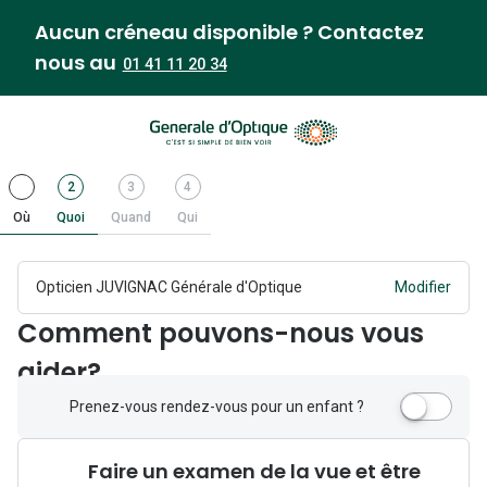
Aucun créneau disponible ? Contactez
nous au
01 41 11 20 34
Étape
.
Étape
.
Étape
Étape
2
3
4
1
Terminer
2
Actif
3
4
Où
Quoi
Quand
Qui
Opticien JUVIGNAC Générale d'Optique
Modifier
Comment pouvons-nous vous
aider?
P
Prenez-vous rendez-vous pour un enfant ?
r
e
Faire un examen de la vue et être
n