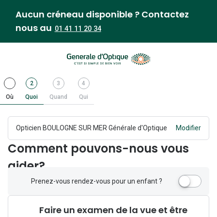
Aucun créneau disponible ? Contactez
nous au
01 41 11 20 34
Étape
.
Étape
.
Étape
Étape
2
3
4
1
Terminer
2
Actif
3
4
Où
Quoi
Quand
Qui
Opticien BOULOGNE SUR MER Générale d'Optique
Modifier
Comment pouvons-nous vous
aider?
P
Prenez-vous rendez-vous pour un enfant ?
r
e
Faire un examen de la vue et être
n