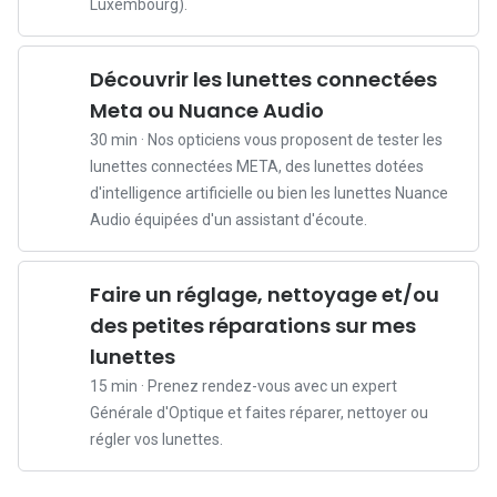
p
Luxembourg).
o
u
Découvrir les lunettes connectées
r
Meta ou Nuance Audio
u
n
30 min · Nos opticiens vous proposent de tester les
e
lunettes connectées META, des lunettes dotées
n
d'intelligence artificielle ou bien les lunettes Nuance
f
Audio équipées d'un assistant d'écoute.
a
n
Faire un réglage, nettoyage et/ou
t
des petites réparations sur mes
?
D
lunettes
é
15 min · Prenez rendez-vous avec un expert
s
Générale d'Optique et faites réparer, nettoyer ou
a
régler vos lunettes.
c
t