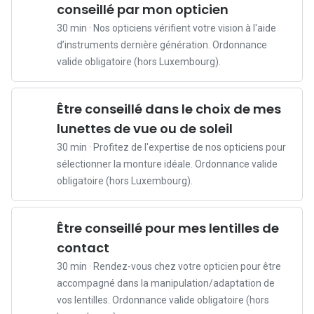
conseillé par mon opticien
e
30 min · Nos opticiens vérifient votre vision à l'aide
z
d’instruments dernière génération. Ordonnance
-
valide obligatoire (hors Luxembourg).
v
o
u
Être conseillé dans le choix de mes
s
lunettes de vue ou de soleil
r
30 min · Profitez de l'expertise de nos opticiens pour
e
sélectionner la monture idéale. Ordonnance valide
n
obligatoire (hors Luxembourg).
d
e
z
Être conseillé pour mes lentilles de
-
contact
v
o
30 min · Rendez-vous chez votre opticien pour être
u
accompagné dans la manipulation/adaptation de
s
vos lentilles. Ordonnance valide obligatoire (hors