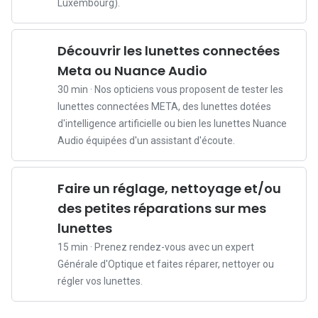
p
Luxembourg).
o
u
Découvrir les lunettes connectées
r
Meta ou Nuance Audio
u
n
30 min · Nos opticiens vous proposent de tester les
e
lunettes connectées META, des lunettes dotées
n
d'intelligence artificielle ou bien les lunettes Nuance
f
Audio équipées d'un assistant d'écoute.
a
n
Faire un réglage, nettoyage et/ou
t
des petites réparations sur mes
?
D
lunettes
é
15 min · Prenez rendez-vous avec un expert
s
Générale d'Optique et faites réparer, nettoyer ou
a
régler vos lunettes.
c
t