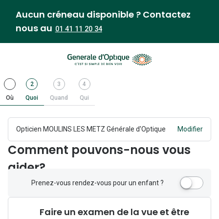
Aucun créneau disponible ? Contactez
nous au
01 41 11 20 34
Étape
.
Étape
.
Étape
Étape
2
3
4
1
Terminer
2
Actif
3
4
Où
Quoi
Quand
Qui
Opticien MOULINS LES METZ Générale d'Optique
Modifier
Comment pouvons-nous vous
aider?
P
Prenez-vous rendez-vous pour un enfant ?
r
e
Faire un examen de la vue et être
n