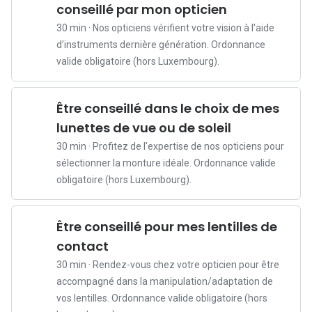
conseillé par mon opticien
e
30 min · Nos opticiens vérifient votre vision à l'aide
z
d’instruments dernière génération. Ordonnance
-
valide obligatoire (hors Luxembourg).
v
o
u
Être conseillé dans le choix de mes
s
lunettes de vue ou de soleil
r
30 min · Profitez de l'expertise de nos opticiens pour
e
sélectionner la monture idéale. Ordonnance valide
n
obligatoire (hors Luxembourg).
d
e
z
Être conseillé pour mes lentilles de
-
contact
v
o
30 min · Rendez-vous chez votre opticien pour être
u
accompagné dans la manipulation/adaptation de
s
vos lentilles. Ordonnance valide obligatoire (hors