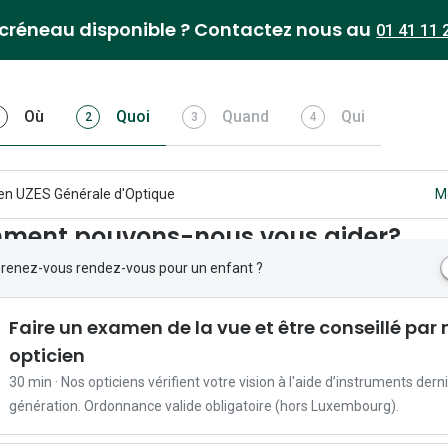
créneau disponible ? Contactez nous au
01 41 11 
Étape
.
Étape
.
Étape
Étape
Où
Quoi
Quand
Qui
2
3
4
1
Terminer
2
Actif
3
4
cien UZES Générale d'Optique
Mo
ment pouvons-nous vous aider?
renez-vous rendez-vous pour un enfant ?
r
e
Faire un examen de la vue et être conseillé par
n
opticien
e
30 min · Nos opticiens vérifient votre vision à l'aide d’instruments dern
z
génération. Ordonnance valide obligatoire (hors Luxembourg).
-
v