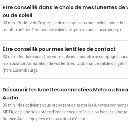
o
Être conseillé dans le choix de mes lunettes de
u
ou de soleil
s
30 min · Profitez de l'expertise de nos opticiens pour sélectionner la
r
monture idéale. Ordonnance valide obligatoire (hors Luxembourg).
e
n
d
Être conseillé pour mes lentilles de contact
e
30 min · Rendez-vous chez votre opticien pour être accompagné dans
z
manipulation/adaptation de vos lentilles. Ordonnance valide obligatoi
-
(hors Luxembourg).
v
o
u
Découvrir les lunettes connectées Meta ou Nu
s
Audio
p
30 min · Nos opticiens vous proposent de tester les lunettes connecté
o
META, des lunettes dotées d'intelligence artificielle ou bien les lunette
u
Nuance Audio équipées d'un assistant d'écoute.
r
u