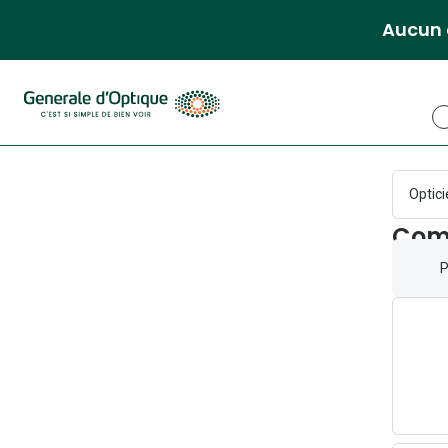
Aucun 
Opti
Com
P