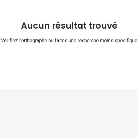
Michael kors
Toutes les marques
panthos
Entretenir mes lentilles
Toutes les marques
Aucun résultat trouvé
ilotes
Vérifiez l'orthographe ou faites une recherche moins spécifique