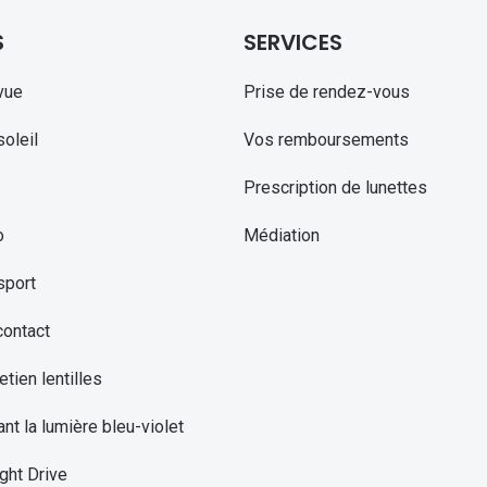
S
SERVICES
vue
Prise de rendez-vous
oleil
Vos remboursements
Prescription de lunettes
o
Médiation
sport
contact
etien lentilles
ant la lumière bleu-violet
ght Drive