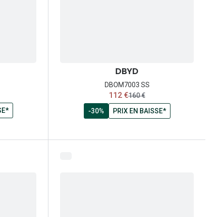
DBYD
DBOM7003 SS
maintenant:
112 €
x:
ancien prix:
160 €
SE*
-30%
PRIX EN BAISSE*