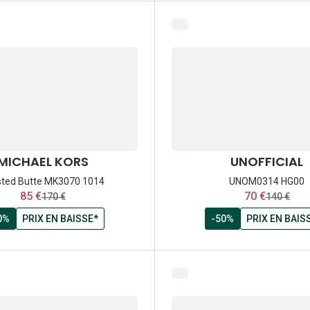
MICHAEL KORS
UNOFFICIAL
sted Butte MK3070 1014
UNOM0314 HG00
maintenant:
maintenant:
85 €
70 €
ancien prix:
ancien pri
170 €
140 €
0%
PRIX EN BAISSE*
-50%
PRIX EN BAIS