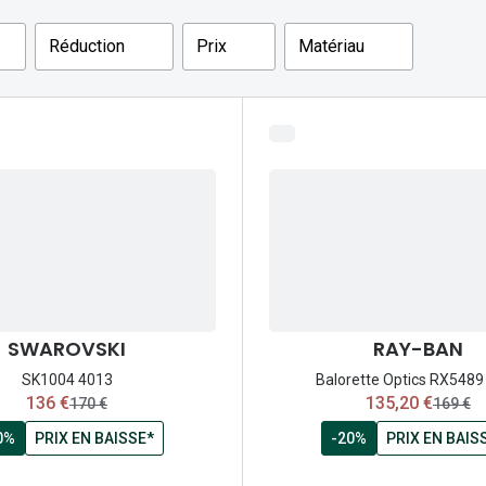
Michael kors
Toutes les marques
panthos
Entretenir mes lentilles
Réduction
Prix
Matériau
Toutes les marques
ilotes
SWAROVSKI
RAY-BAN
SK1004 4013
Balorette Optics RX5489
maintenant:
maintenant:
136 €
135,20 €
ancien prix:
ancien 
170 €
169 €
0%
PRIX EN BAISSE*
-20%
PRIX EN BAIS