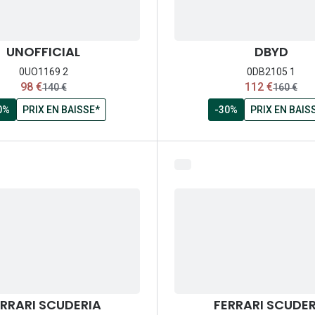
UNOFFICIAL
DBYD
0UO1169 2
0DB2105 1
maintenant:
maintenant:
98 €
112 €
ancien prix:
ancien pr
140 €
160 €
0%
PRIX EN BAISSE*
-30%
PRIX EN BAIS
RRARI SCUDERIA
FERRARI SCUDER