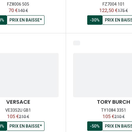
FZ8006 505
FZ7004 101
maintenant:
maintenant:
70 €
122,50 €
ancien prix:
ancien 
140 €
175 €
0%
PRIX EN BAISSE*
-30%
PRIX EN BAIS
VERSACE
TORY BURCH
VE3352U GB1
TY1084 3351
maintenant:
maintenant:
105 €
105 €
ancien prix:
ancien pr
210 €
210 €
0%
PRIX EN BAISSE*
-50%
PRIX EN BAIS