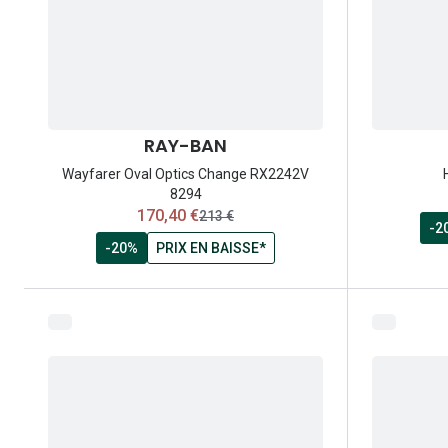
RAY-BAN
Wayfarer Oval Optics Change RX2242V
8294
maintenant:
170,40 €
ancien prix:
213 €
-2
-20%
PRIX EN BAISSE*