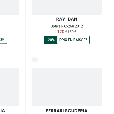
RAY-BAN
Optics RX5268 2012
maintenant:
120 €
ix:
ancien prix:
150 €
SE*
-20%
PRIX EN BAISSE*
IA
FERRARI SCUDERIA