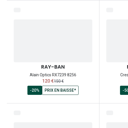
RAY-BAN
Alain Optics RX7239 8256
Cre
maintenant:
120 €
ancien prix:
150 €
-20%
PRIX EN BAISSE*
-5