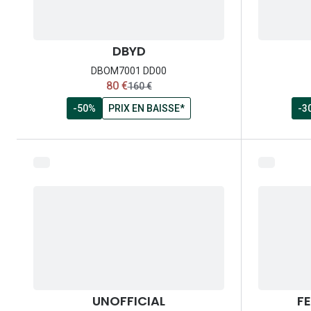
DBYD
DBOM7001 DD00
maintenant:
80 €
ancien prix:
160 €
-50%
PRIX EN BAISSE*
-3
UNOFFICIAL
FE