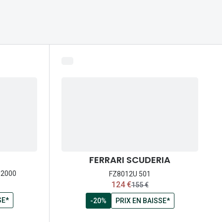
Accessoires audition
Tous nos accessoires
FERRARI SCUDERIA
 2000
FZ8012U 501
maintenant:
124 €
prix:
ancien prix:
155 €
SE*
-20%
PRIX EN BAISSE*