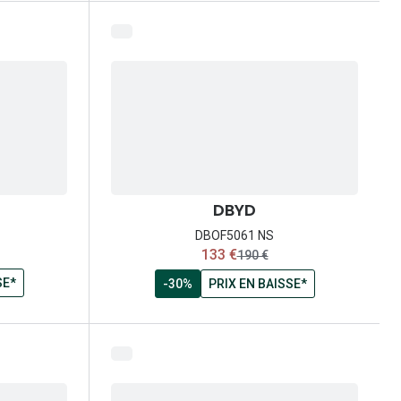
DBYD
DBOF5061 NS
maintenant:
133 €
x:
ancien prix:
190 €
SE*
-30%
PRIX EN BAISSE*