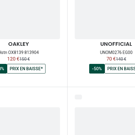
OAKLEY
UNOFFICIAL
Hstn OX8139 813904
UNOM0276 EG00
maintenant:
maintenant:
120 €
70 €
ancien prix:
ancien pri
150 €
140 €
0%
PRIX EN BAISSE*
-50%
PRIX EN BAIS