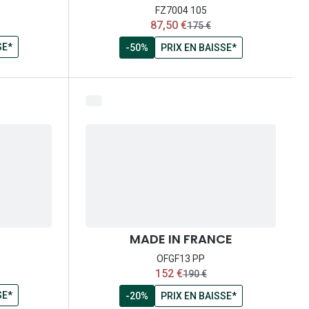
FZ7004 105
maintenant:
87,50 €
prix:
ancien prix:
175 €
SE*
-50%
PRIX EN BAISSE*
MADE IN FRANCE
OFGF13 PP
maintenant:
152 €
ix:
ancien prix:
190 €
SE*
-20%
PRIX EN BAISSE*