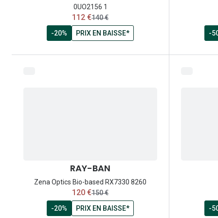
0UO2156 1
maintenant:
112 €
ancien prix:
140 €
-20%
PRIX EN BAISSE*
-5
RAY-BAN
Zena Optics Bio-based RX7330 8260
maintenant:
120 €
ancien prix:
150 €
-20%
PRIX EN BAISSE*
-5