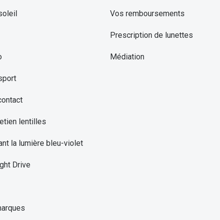
oleil
Vos remboursements
Prescription de lunettes
o
Médiation
sport
contact
etien lentilles
ant la lumière bleu-violet
ght Drive
marques