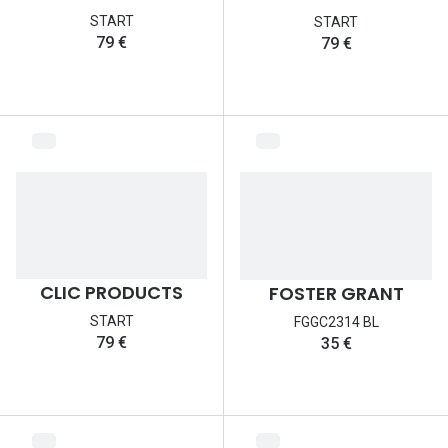
Lunettes d
START
START
79 €
79 €
Marque
Ray-Ban
Tory burch
Coach
Unofficial
DbyD
CLIC PRODUCTS
FOSTER GRANT
Armani Ex
START
FGGC2314 BL
Polo Ralp
79 €
35 €
Michael k
Toutes le