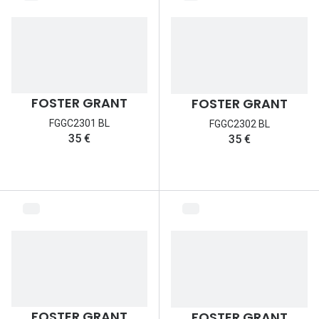
Nos con
Comprend
Comment c
Comment e
FOSTER GRANT
FOSTER GRANT
FGGC2301 BL
FGGC2302 BL
La santé v
35 €
35 €
Tous nos 
Nos acc
Accessoir
Accessoir
Tous nos 
FOSTER GRANT
FOSTER GRANT