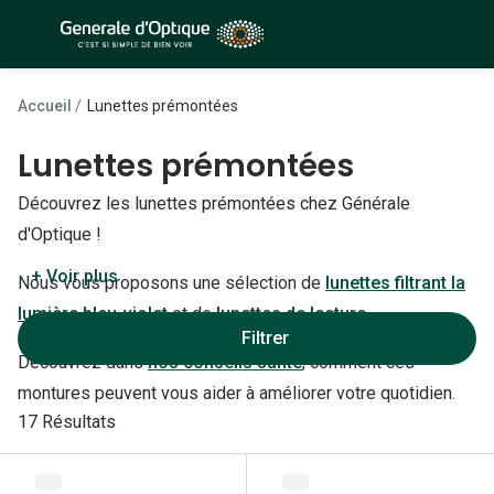
Passer
au
contenu
À la Une
Lunettes de soleil
principal
Accueil
Lunettes prémontées
Sélection -50%
Outlet : J
Lunettes prémontées
Sélection -30%
Innovation
Découvrez les lunettes prémontées chez Générale
Sélection -20%
Lunettes d
d'Optique !
Lunettes de vue
Examen de
+ Voir plus
Nous vous proposons une sélection de
lunettes filtrant la
Sélection -50%
lumière bleu-violet
et de
lunettes de lecture
Loi 100% 
Filtrer
Sélection -30%
Découvrez dans
nos conseils santé
, comment ces
Onesight :
Sélection -20%
montures peuvent vous aider à améliorer votre quotidien.
Toutes le
17 Résultats
Lunettes 