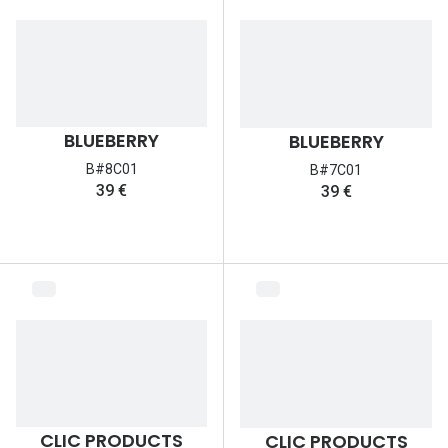
Lunettes 
Lunettes 
Lunettes
Lunettes a
BLUEBERRY
BLUEBERRY
Lunettes d
B#8C01
B#7C01
39 €
39 €
Lunettes d
Formes
Lunettes 
Lunettes 
Lunettes 
Lunettes 
CLIC PRODUCTS
CLIC PRODUCTS