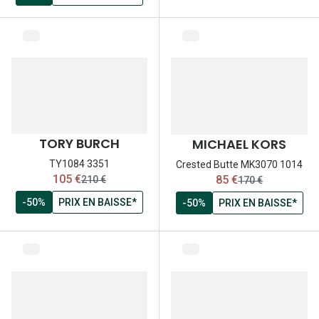
TORY BURCH
MICHAEL KORS
TY1084 3351
Crested Butte MK3070 1014
maintenant:
maintenant:
105 €
85 €
ancien prix:
ancien prix:
210 €
170 €
-50%
PRIX EN BAISSE*
-50%
PRIX EN BAISSE*