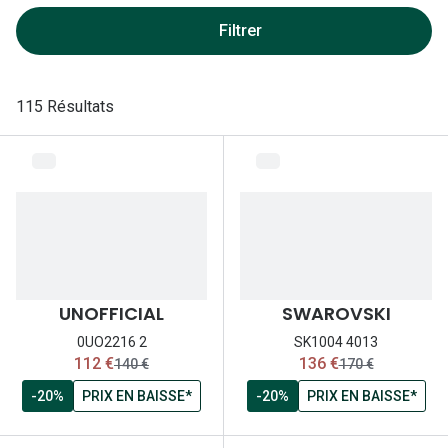
Lunettes 
Filtrer
Lunettes 
Lunettes
115 Résultats
Lunettes a
Lunettes d
Lunettes d
Formes
Lunettes 
UNOFFICIAL
SWAROVSKI
Lunettes 
0UO2216 2
SK1004 4013
maintenant:
maintenant:
112 €
136 €
ancien prix:
ancien prix:
140 €
170 €
Lunettes 
-20%
PRIX EN BAISSE*
-20%
PRIX EN BAISSE*
Lunettes 