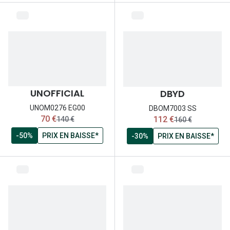
UNOFFICIAL
DBYD
UNOM0276 EG00
DBOM7003 SS
maintenant:
maintenant:
70 €
112 €
ancien prix:
ancien prix:
140 €
160 €
-50%
PRIX EN BAISSE*
-30%
PRIX EN BAISSE*