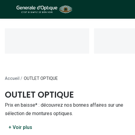
Passer
au
contenu
À la Une
Lunettes de soleil
principal
Sélection -50%
Outlet : J
Sélection -30%
Innovation
Sélection -20%
Lunettes d
Lunettes de vue
Examen de
Accueil
OUTLET OPTIQUE
Sélection -50%
Loi 100% 
OUTLET OPTIQUE
Sélection -30%
Onesight :
Prix en baisse* : découvrez nos bonnes affaires sur une
Sélection -20%
Toutes le
sélection de montures optiques.
Lunettes 
+ Voir plus