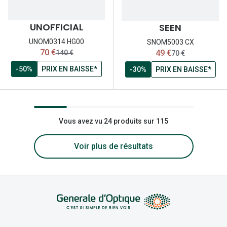
UNOFFICIAL
SEEN
UNOM0314 HG00
SNOM5003 CX
maintenant:
maintenant:
70 €
49 €
ancien prix:
ancien prix:
140 €
70 €
-50%
PRIX EN BAISSE*
-30%
PRIX EN BAISSE*
Vous avez vu 24 produits sur 115
Voir plus de résultats