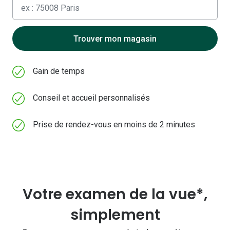
Lunettes 
Aucun
résultat,
Lunettes 
veuillez
utiliser
Trouver mon magasin
Lunettes
votre
Lunettes a
géolocalisation
Gain de temps
Lunettes d
Conseil et accueil personnalisés
Lunettes d
Prise de rendez-vous en moins de 2 minutes
Formes
Lunettes 
Lunettes 
Votre examen de la vue*,
Lunettes 
simplement
Lunettes 