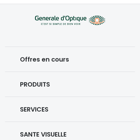
Offres en cours
Conditions des offres en cours
PRODUITS
Forfaits optiques
Lunettes de vue
SERVICES
Lunettes de soleil
Prise de rendez-vous
Lunettes IA
SANTE VISUELLE
Vos remboursements