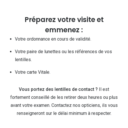
Nos con
Comprend
Préparez votre visite et
emmenez :
Comment c
Votre ordonnance en cours de validité.
Comment e
Votre paire de lunettes ou les références de vos
La santé v
lentilles.
Tous nos 
Votre carte Vitale.
Nos acc
Vous portez des lentilles de contact ?
Il est
Accessoir
fortement conseillé de les retirer deux heures ou plus
Accessoir
avant votre examen. Contactez nos opticiens, ils vous
Tous nos 
renseigneront sur le délai minimum à respecter.