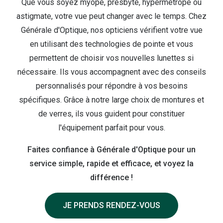
Que vous soyez myope, presbyte, hypermétrope ou
Lunettes d
astigmate, votre vue peut changer avec le temps. Chez
Marque
Générale d'Optique, nos opticiens vérifient votre vue
en utilisant des technologies de pointe et vous
Ray-Ban
permettent de choisir vos nouvelles lunettes si
Tory burch
nécessaire. Ils vous accompagnent avec des conseils
personnalisés pour répondre à vos besoins
Coach
spécifiques. Grâce à notre large choix de montures et
Unofficial
de verres, ils vous guident pour constituer
l'équipement parfait pour vous.
DbyD
Armani Ex
Faites confiance à Générale d'Optique pour un
service simple, rapide et efficace, et voyez la
Polo Ralp
différence !
Michael k
JE PRENDS RENDEZ-VOUS
Toutes le