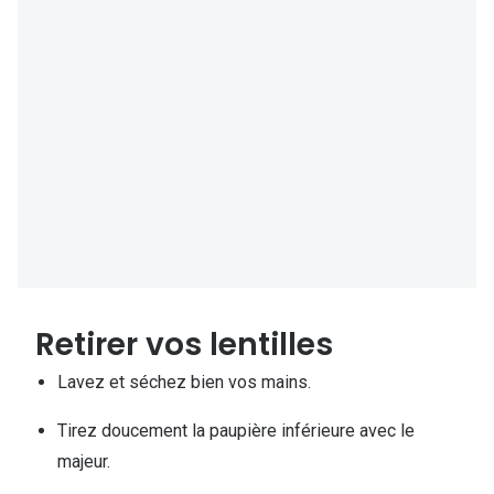
Lunettes 
Lunettes 
Lunettes
Lunettes a
Lunettes d
Lunettes d
Formes
Lunettes 
Retirer vos lentilles
Lunettes 
Lavez et séchez bien vos mains.
Lunettes 
Tirez doucement la paupière inférieure avec le
Lunettes 
majeur.