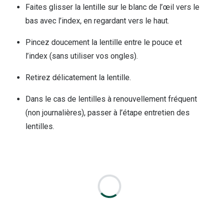
Lunettes d
Faites glisser la lentille sur le blanc de l’œil vers le
bas avec l’index, en regardant vers le haut.
Marque
Pincez doucement la lentille entre le pouce et
Ray-Ban
l’index (sans utiliser vos ongles).
Tory burch
Retirez délicatement la lentille.
Coach
Dans le cas de lentilles à renouvellement fréquent
Unofficial
(non journalières), passer à l’étape entretien des
DbyD
lentilles.
Armani Ex
Polo Ralp
Michael k
Toutes le