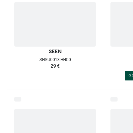
SEEN
SNSU0013 HHG0
29 €
-2