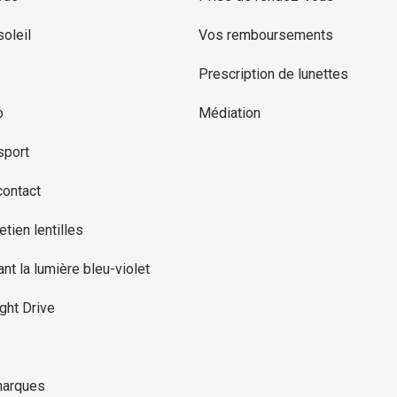
oleil
Vos remboursements
Prescription de lunettes
o
Médiation
sport
contact
etien lentilles
ant la lumière bleu-violet
ght Drive
marques