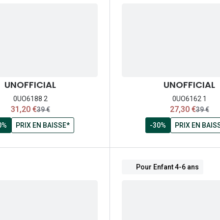
UNOFFICIAL
UNOFFICIAL
0UO6188 2
0UO6162 1
maintenant:
maintenant:
31,20 €
27,30 €
ancien prix:
ancien 
39 €
39 €
0%
PRIX EN BAISSE*
-30%
PRIX EN BAIS
Pour Enfant 4-6 ans