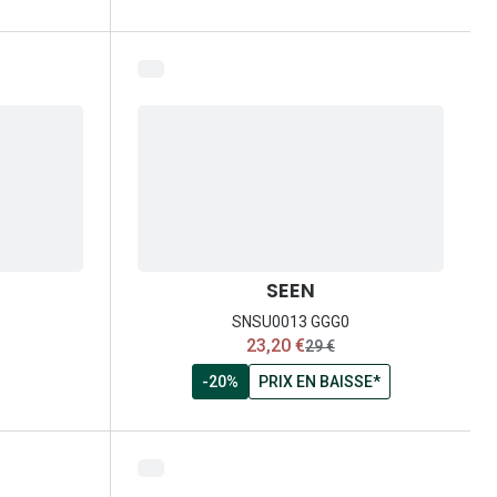
SEEN
SNSU0013 GGG0
maintenant:
23,20 €
ancien prix:
29 €
-20%
PRIX EN BAISSE*