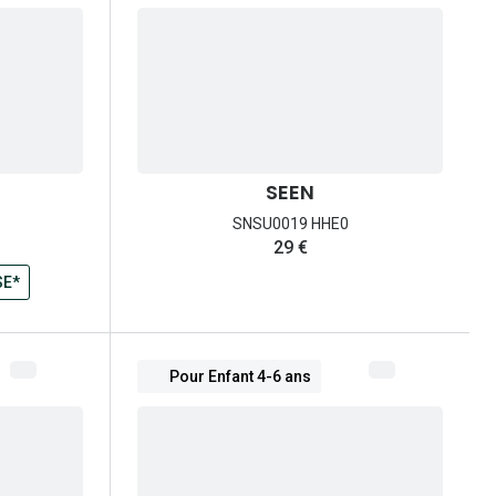
SEEN
SNSU0019 HHE0
29 €
prix:
SE*
Pour Enfant 4-6 ans