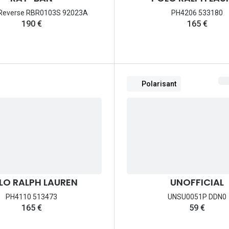
Reverse RBR0103S 92023A
PH4206 533180
190 €
165 €
Polarisant
LO RALPH LAUREN
UNOFFICIAL
PH4110 513473
UNSU0051P DDN0
165 €
59 €