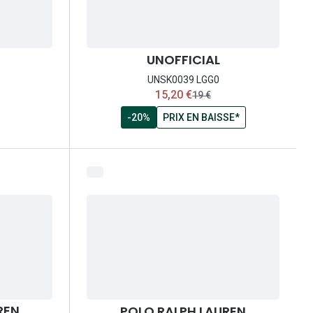
UNOFFICIAL
UNSK0039 LGG0
maintenant:
15,20 €
ancien prix:
19 €
-20%
PRIX EN BAISSE*
REN
POLO RALPH LAUREN