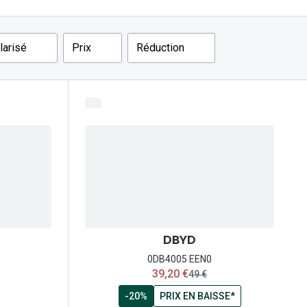
Accessoires audition
larisé
Prix
Réduction
Tous nos accessoires
DBYD
0DB4005 EEN0
maintenant:
39,20 €
ancien prix:
49 €
-20%
PRIX EN BAISSE*