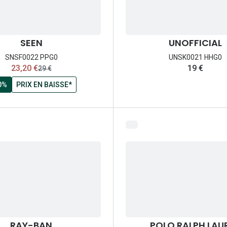
SEEN
UNOFFICIAL
SNSF0022 PPG0
UNSK0021 HHG0
maintenant:
23,20 €
19 €
ancien prix:
29 €
0%
PRIX EN BAISSE*
RAY-BAN
POLO RALPH LAU