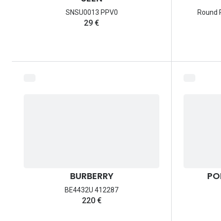
SNSU0013 PPV0
Round 
29 €
BURBERRY
PO
BE4432U 412287
220 €