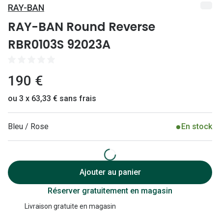
Lunettes 
RAY-BAN
Lunettes 
RAY-BAN Round Reverse
RBR0103S 92023A
Lunettes
Lunettes a
190 €
Lunettes d
ou 3 x 63,33 € sans frais
Lunettes d
Formes
Bleu / Rose
En stock
Lunettes 
Lunettes 
Ajouter au panier
Lunettes 
Réserver gratuitement en magasin
Lunettes 
Livraison gratuite en magasin