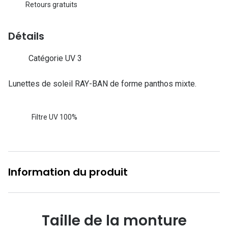
Lunettes d
Retours gratuits
Marque
Détails
Ray-Ban
Catégorie UV 3
Tory burch
Lunettes de soleil RAY-BAN de forme panthos mixte.
Coach
Unofficial
Filtre UV 100%
DbyD
Armani Ex
Information du produit
Polo Ralp
Michael k
Toutes le
Taille de la monture