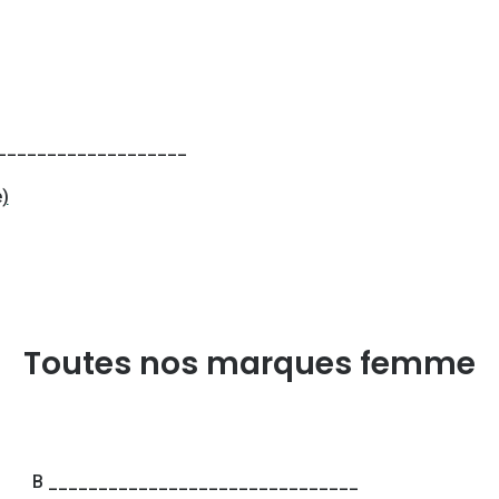
___________________
e)
Toutes nos marques femme
B _______________________________