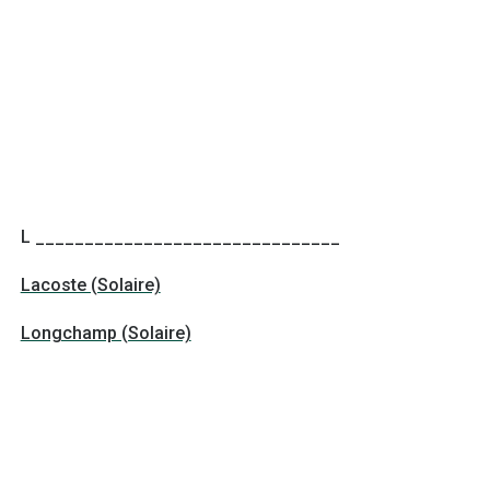
L _______________________________
Lacoste (Solaire)
Longchamp (Solaire)