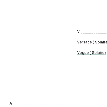
V ____________
Versace ( Solair
Vogue ( Solaire)
A _______________________________