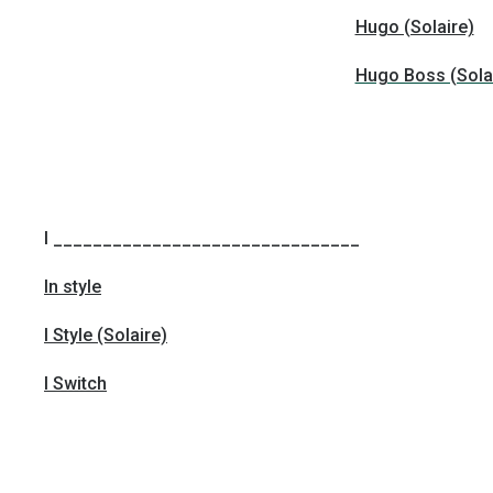
Hugo (Solaire)
Hugo Boss (Sola
I _______________________________
In style
I Style (Solaire)
I Switch