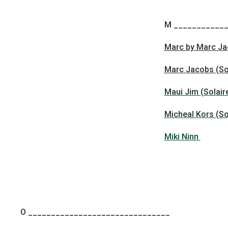
M ___________
Marc by Marc Jac
Marc Jacobs (So
Maui Jim (Solair
Micheal Kors (So
Miki Ninn
O _______________________________