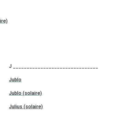
ire)
J _______________________________
Jublo
Jublo (solaire)
Julius (solaire)