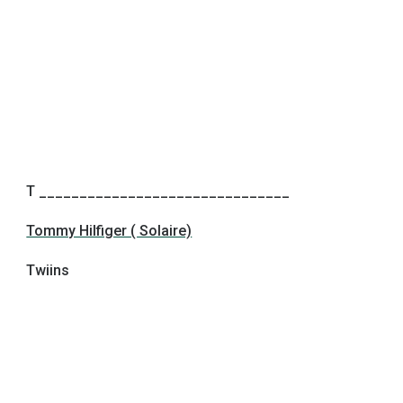
T _______________________________
Tommy Hilfiger ( Solaire)
Twiins