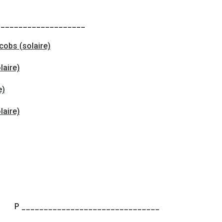
____________________
obs (solaire)
laire)
e)
laire)
P _______________________________