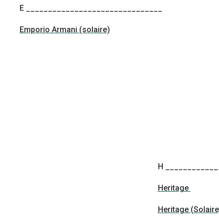
E _______________________________
Emporio Armani (solaire)
H ____________
Heritage
Heritage (Solaire