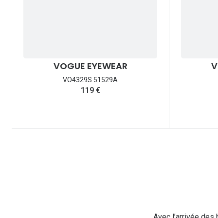
VOGUE EYEWEAR
V
VO4329S 51529A
119 €
Avec l’arrivée des