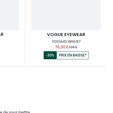
AR
VOGUE EYEWEAR
VO5564S W44/87
maintenant:
76,30 €
ancien prix:
109 €
-30%
PRIX EN BAISSE*
le de vous mettre