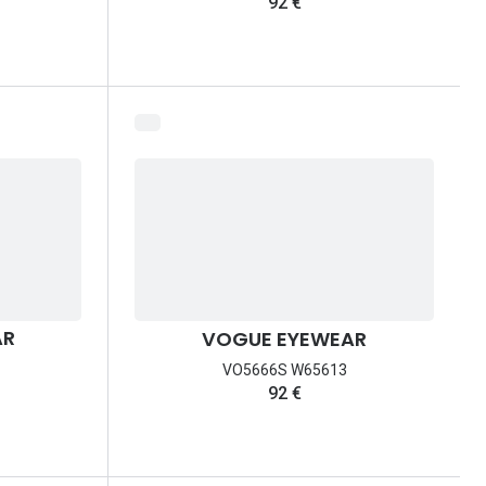
92 €
AR
VOGUE EYEWEAR
VO5666S W65613
92 €