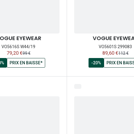
OGUE EYEWEAR
VOGUE EYEWE
VO5616S W44/19
VO5601S 299083
maintenant:
maintenant:
79,20 €
89,60 €
ancien prix:
ancien p
99 €
112 €
0%
PRIX EN BAISSE*
-20%
PRIX EN BAIS