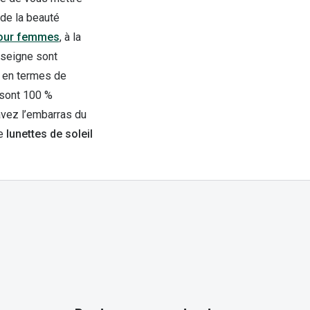
 de la beauté
 pour femmes
, à la
nseigne sont
x en termes de
 sont 100 %
avez l’embarras du
e
lunettes de soleil