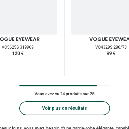
OGUE EYEWEAR
VOGUE EYEWE
VO5625S 319969
VO4329S 280/73
120 €
99 €
Vous avez vu 24 produits sur 28
Voir plus de résultats
 beaux jours, vous avez besoin d’une garde-robe élégante, capab