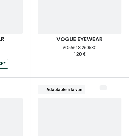
AR
VOGUE EYEWEAR
VO5561S 26058G
120 €
rix:
SE*
Adaptable à la vue