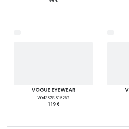
99 €
VOGUE EYEWEAR
V
VO4352S 515262
119 €