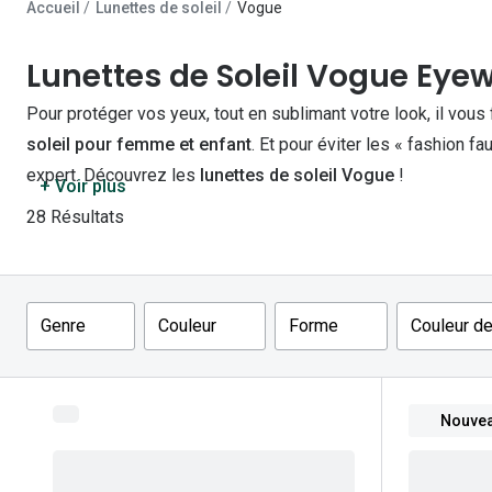
Les lentilles sphériques
Accueil
Lunettes de soleil
Vogue
Lunettes de vue homme
Lunettes de soleil homme
Verres polarisants
Lunettes de vue 
Clariti
Les lentilles toriques
Lunettes de Soleil Vogue Eye
Lunettes de vue femme
Lunettes de soleil femme
Découvrir tous nos conseils
Lunettes de vue p
Air Optix
Pour protéger vos yeux, tout en sublimant votre look, il vous
Lunettes de vue enfant
Lunettes de soleil enfant
Biotrue
soleil pour femme et enfant
. Et pour éviter les « fashion f
expert. Découvrez les
lunettes de soleil Vogue
!
+ Voir plus
28 Résultats
Filtres
Genre
Couleur
Forme
Couleur de
Nouvea