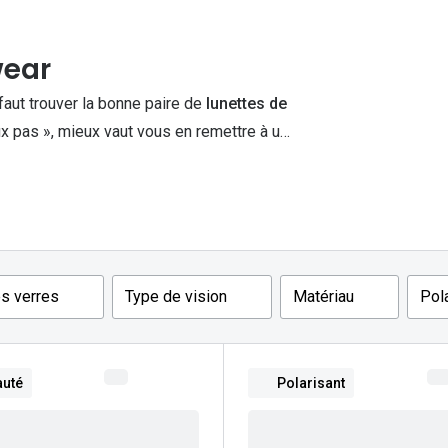
Michael kors
Toutes les marques
panthos
Entretenir mes lentilles
Toutes les marques
wear
ilotes
 faut trouver la bonne paire de
lunettes de
aux pas », mieux vaut vous en remettre à un
s verres
Type de vision
Matériau
Pol
uté
Polarisant