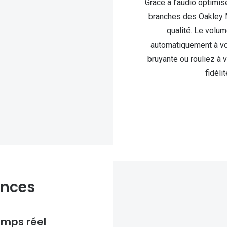
Grâce à l’audio optimis
branches des Oakley M
qualité. Le volum
automatiquement à vo
bruyante ou rouliez à 
fidéli
ances
emps réel