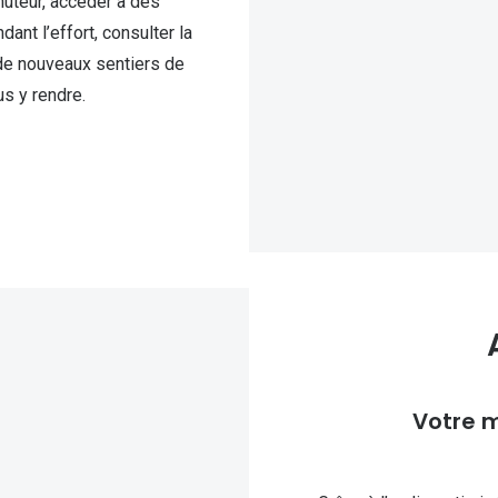
nuteur, accéder à des
nt l’effort, consulter la
 de nouveaux sentiers de
us y rendre.
Votre m