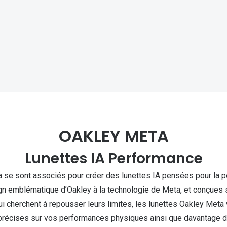
Michael kors
Toutes les marques
panthos
Entretenir mes lentilles
Toutes les marques
ilotes
OAKLEY META
Lunettes IA Performance
 se sont associés pour créer des lunettes IA pensées pour la 
gn emblématique d’Oakley à la technologie de Meta, et conçues
ui cherchent à repousser leurs limites, les lunettes Oakley Meta
précises sur vos performances physiques ainsi que davantage d