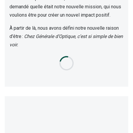
Nos con
demandé quelle était notre nouvelle mission, qui nous
voulions être pour créer un nouvel impact positif.
Comprend
À partir de là, nous avons défini notre nouvelle raison
Comment c
d’être :
Chez Générale d’Optique, c’est si simple de bien
Comment e
voir.
La santé v
Tous nos 
Nos acc
Accessoir
Accessoir
Tous nos 