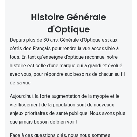
Lunettes d
Histoire Générale
Marque
d'Optique
Ray-Ban
Depuis plus de 30 ans, Générale d’Optique est aux
Tory burch
côtés des Français pour rendre la vue accessible à
Coach
tous. En tant qu’enseigne d’optique reconnue, notre
histoire est celle d’une marque qui a grandi et évolué
Unofficial
avec vous, pour répondre aux besoins de chacun au fil
DbyD
de sa vue.
Armani Ex
Aujourd’hui, la forte augmentation de la myopie et le
Polo Ralp
vieillissement de la population sont de nouveaux
enjeux prioritaires de santé publique. Nous avons plus
Michael k
que jamais besoin de bien voir !
Toutes le
Face à ces questions clés, nous nous sommes