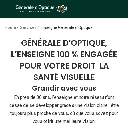
Passer
au
contenu
À la Une
Lunettes de soleil
principal
Home
Services
Enseigne Générale d'Optique
Sélection -50%
Outlet : J
GÉNÉRALE D’OPTIQUE,
Sélection -30%
Innovation
L’ENSEIGNE 100 % ENGAGÉE
Sélection -20%
Lunettes d
POUR VOTRE DROIT LA
Lunettes de vue
Examen de
SANTÉ VISUELLE
Sélection -50%
Loi 100% 
Grandir avec vous
Sélection -30%
Onesight :
En près de 30 ans, l’enseigne et notre réseau n’ont
Sélection -20%
cessé de se développer grâce à une vision claire : être
Toutes le
toujours plus proche de vous, où que vous soyez pour
Lunettes 
vous offrir une meilleure vision.