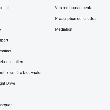
oleil
Vos remboursements
Prescription de lunettes
o
Médiation
sport
contact
etien lentilles
ant la lumière bleu-violet
ght Drive
marques