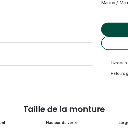
Marron / Mar
.
Michael kors
Toutes les marques
panthos
Entretenir mes lentilles
Toutes les marques
ilotes
Livraison
Retours g
Taille de la monture
ont
Hauteur du verre
Larg