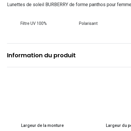
Les lentilles sphériques
Lunettes de soleil BURBERRY de forme panthos pour femme
Lunettes de vue homme
Lunettes de soleil homme
Verres polarisants
Lunettes de vue 
Clariti
Les lentilles toriques
Lunettes de vue femme
Lunettes de soleil femme
Découvrir tous nos conseils
Lunettes de vue p
Air Optix
Filtre UV 100%
Polarisant
Lunettes de vue enfant
Lunettes de soleil enfant
Biotrue
Information du produit
Largeur de la monture
Largeur du p