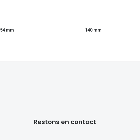
54 mm
140 mm
Restons en contact