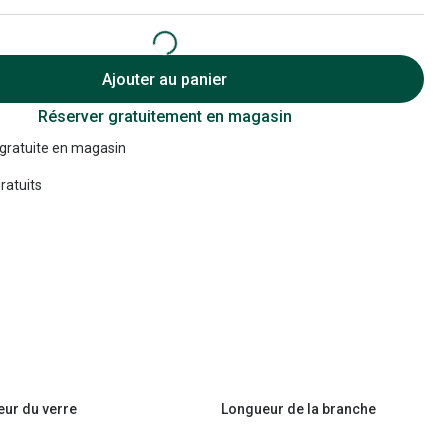
Accessoires audition
Tous nos accessoires
Ajouter au panier
Réserver gratuitement en magasin
 gratuite en magasin
ratuits
eur du verre
Longueur de la branche