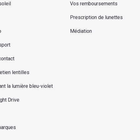
oleil
Vos remboursements
Prescription de lunettes
o
Médiation
sport
contact
etien lentilles
ant la lumière bleu-violet
ght Drive
marques