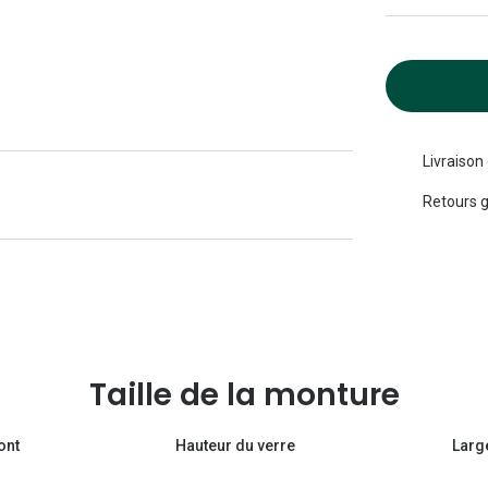
Michael kors
Toutes les marques
panthos
Entretenir mes lentilles
Toutes les marques
ilotes
Livraison
Retours g
Taille de la monture
ont
Hauteur du verre
Larg