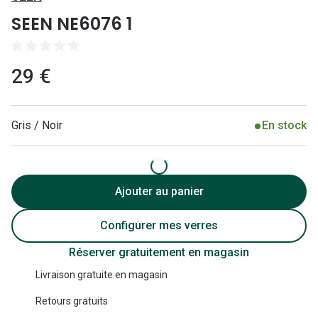
Lunettes 
SEEN NE6076 1
Lunettes 
Lunettes
29 €
Lunettes a
Lunettes d
Gris / Noir
En stock
Lunettes d
Formes
Ajouter au panier
Lunettes 
Configurer mes verres
Lunettes 
Réserver gratuitement en magasin
Lunettes 
Livraison gratuite en magasin
Lunettes 
Retours gratuits