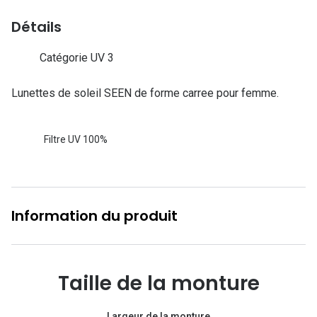
Lunettes d
Détails
Marque
Catégorie UV 3
Ray-Ban
Lunettes de soleil SEEN de forme carree pour femme.
Tory burch
Coach
Filtre UV 100%
Unofficial
DbyD
Armani Ex
Information du produit
Polo Ralp
Michael k
Taille de la monture
Toutes le
Largeur de la monture