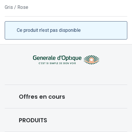
Lunettes 
Gris / Rose
Lunettes 
Lunettes
Ce produit n'est pas disponible
Lunettes a
Lunettes d
Lunettes d
Formes
Lunettes 
Offres en cours
Lunettes 
Lunettes 
Conditions des offres en cours
PRODUITS
Lunettes 
Forfaits optiques