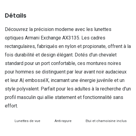
Lunettes d
Détails
Marque
Ray-Ban
Découvrez la précision moderne avec les lunettes
optiques Armani Exchange AX3135. Les cadres
Tory burch
rectangulaires, fabriqués en nylon et propionate, offrent à la
Coach
fois durabilité et design élégant. Dotés d'un chevalet
standard pour un port confortable, ces montures noires
Unofficial
pour hommes se distinguent par leur avant noir audacieux
DbyD
et leur A| embosséX, incarnant une énergie juvénile et un
style polyvalent. Parfait pour les adultes à la recherche d'un
Armani Ex
profil masculin qui allie statement et fonctionnalité sans
Polo Ralp
effort.
Michael k
Lunettes de vue
Anti-rayure
Etui et chamoisine inclus
Toutes le