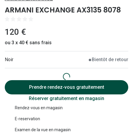
Lunettes 
ARMANI EXCHANGE AX3135 8078
Lunettes 
Lunettes
120 €
Lunettes a
ou 3 x 40 € sans frais
Lunettes d
Noir
Bientôt de retour
Lunettes d
Formes
Lunettes 
Prendre rendez-vous gratuitement
Réserver gratuitement en magasin
Lunettes 
Rendez-vous en magasin
Lunettes 
E-reservation
Lunettes 
Examen de la vue en magasin