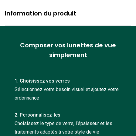
Nos con
Information du produit
Comprend
Comment c
Comment e
Composer vos lunettes de vue
simplement
La santé v
Tous nos 
1. Choisissez vos verres
Nos acc
Sélectionnez votre besoin visuel et ajoutez votre
Accessoir
ordonnance
Accessoir
2. Personnalisez-les
Tous nos 
Choisissez le type de verre, l’épaisseur et les
traitements adaptés à votre style de vie