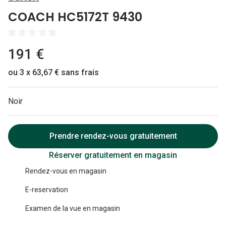
Lunettes 
COACH HC5172T 9430
Lunettes 
Lunettes
191 €
Lunettes a
ou 3 x 63,67 € sans frais
Lunettes d
Noir
Lunettes d
Formes
Prendre rendez-vous gratuitement
Lunettes 
Réserver gratuitement en magasin
Lunettes 
Rendez-vous en magasin
Lunettes 
E-reservation
Lunettes 
Examen de la vue en magasin