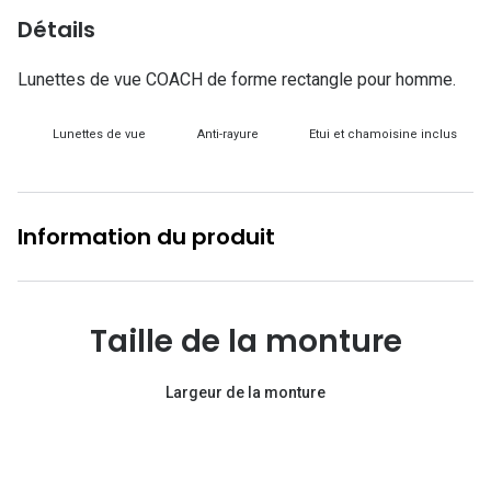
Lunettes d
Détails
Marque
Lunettes de vue COACH de forme rectangle pour homme.
Ray-Ban
Lunettes de vue
Anti-rayure
Etui et chamoisine inclus
Tory burch
Coach
Information du produit
Unofficial
DbyD
Armani Ex
Taille de la monture
Polo Ralp
Largeur de la monture
Michael k
Toutes le