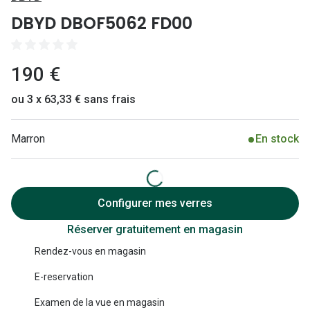
Lunettes 
DBYD DBOF5062 FD00
Lunettes 
Lunettes
190 €
Lunettes a
ou 3 x 63,33 € sans frais
Lunettes d
Marron
En stock
Lunettes d
Formes
Lunettes 
Configurer mes verres
Réserver gratuitement en magasin
Lunettes 
Rendez-vous en magasin
Lunettes 
E-reservation
Lunettes 
Examen de la vue en magasin