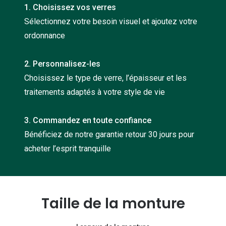
1. Choisissez vos verres
Nos con
Sélectionnez votre besoin visuel et ajoutez votre
Comprend
ordonnance
Comment c
2. Personnalisez-les
Comment e
Choisissez le type de verre, l’épaisseur et les
La santé v
traitements adaptés à votre style de vie
Tous nos 
3. Commandez en toute confiance
Bénéficiez de notre garantie retour 30 jours pour
Nos acc
acheter l’esprit tranquille
Accessoir
Accessoir
Tous nos 
Taille de la monture