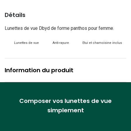
Lunettes d
Détails
Marque
Ray-Ban
Lunettes de vue Dbyd de forme panthos pour femme.
Tory burch
Lunettes de vue
Anti-rayure
Etui et chamoisine inclus
Coach
Unofficial
Information du produit
DbyD
Armani Ex
Polo Ralp
Composer vos lunettes de vue
simplement
Michael k
Toutes le