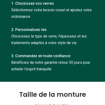
1. Choisissez vos verres
Nos con
Sélectionnez votre besoin visuel et ajoutez votre
Comprend
ordonnance
Comment c
2. Personnalisez-les
Comment e
Choisissez le type de verre, l’épaisseur et les
La santé v
traitements adaptés à votre style de vie
Tous nos 
3. Commandez en toute confiance
Bénéficiez de notre garantie retour 30 jours pour
Nos acc
acheter l’esprit tranquille
Accessoir
Accessoir
Tous nos 
Taille de la monture