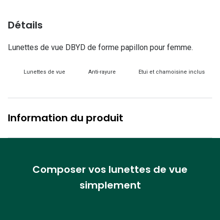
Lunettes d
Détails
Marque
Ray-Ban
Lunettes de vue DBYD de forme papillon pour femme.
Tory burch
Lunettes de vue
Anti-rayure
Etui et chamoisine inclus
Coach
Unofficial
Information du produit
DbyD
Armani Ex
Polo Ralp
Composer vos lunettes de vue
simplement
Michael k
Toutes le