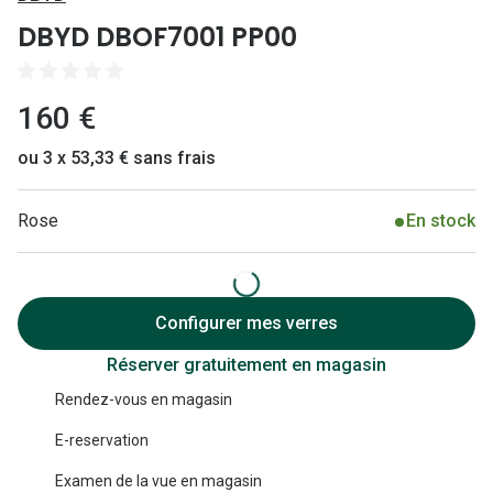
Lunettes 
DBYD DBOF7001 PP00
Lunettes 
Lunettes
160 €
Lunettes a
ou 3 x 53,33 € sans frais
Lunettes d
Rose
En stock
Lunettes d
Formes
Lunettes 
Configurer mes verres
Réserver gratuitement en magasin
Lunettes 
Rendez-vous en magasin
Lunettes 
E-reservation
Lunettes 
Examen de la vue en magasin