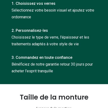
1. Choisissez vos verres
Nos con
Sélectionnez votre besoin visuel et ajoutez votre
Comprend
ordonnance
Comment c
2. Personnalisez-les
Comment e
Choisissez le type de verre, l’épaisseur et les
La santé v
traitements adaptés à votre style de vie
Tous nos 
3. Commandez en toute confiance
Bénéficiez de notre garantie retour 30 jours pour
Nos acc
acheter l’esprit tranquille
Accessoir
Accessoir
Tous nos 
Taille de la monture