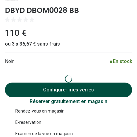
Lunettes 
DBYD DBOM0028 BB
Lunettes 
Lunettes
110 €
Lunettes a
ou 3 x 36,67 € sans frais
Lunettes d
Noir
En stock
Lunettes d
Formes
Lunettes 
Configurer mes verres
Réserver gratuitement en magasin
Lunettes 
Rendez-vous en magasin
Lunettes 
E-reservation
Lunettes 
Examen de la vue en magasin