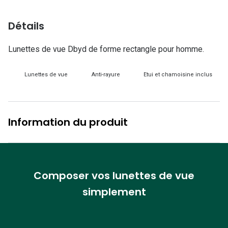
Lunettes d
Détails
Marque
Ray-Ban
Lunettes de vue Dbyd de forme rectangle pour homme.
Tory burch
Lunettes de vue
Anti-rayure
Etui et chamoisine inclus
Coach
Unofficial
Information du produit
DbyD
Armani Ex
Polo Ralp
Composer vos lunettes de vue
simplement
Michael k
Toutes le