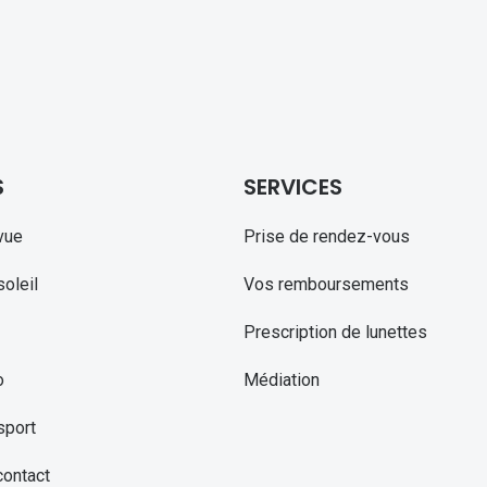
S
SERVICES
vue
Prise de rendez-vous
oleil
Vos remboursements
Prescription de lunettes
o
Médiation
sport
contact