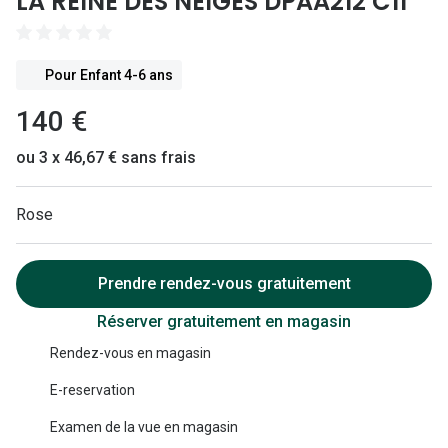
LA REINE DES NEIGES DPAA212 C11
Lunettes 
Lunettes 
Pour Enfant 4-6 ans
Lunettes
140 €
Lunettes a
ou 3 x 46,67 € sans frais
Lunettes d
Lunettes d
Rose
Formes
Prendre rendez-vous gratuitement
Lunettes 
Réserver gratuitement en magasin
Lunettes 
Rendez-vous en magasin
Lunettes 
E-reservation
Lunettes 
Examen de la vue en magasin