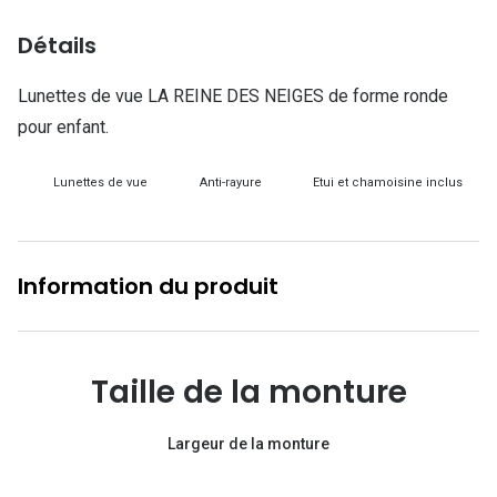
Lunettes d
Détails
Marque
Lunettes de vue LA REINE DES NEIGES de forme ronde
Ray-Ban
pour enfant.
Tory burch
Lunettes de vue
Anti-rayure
Etui et chamoisine inclus
Coach
Unofficial
Information du produit
DbyD
Armani Ex
Polo Ralp
Taille de la monture
Michael k
Largeur de la monture
Toutes le