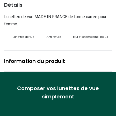
Lunettes d
Détails
Marque
Lunettes de vue MADE IN FRANCE de forme carree pour
femme.
Ray-Ban
Tory burch
Lunettes de vue
Anti-rayure
Etui et chamoisine inclus
Coach
Unofficial
Information du produit
DbyD
Armani Ex
Polo Ralp
Composer vos lunettes de vue
simplement
Michael k
Toutes le