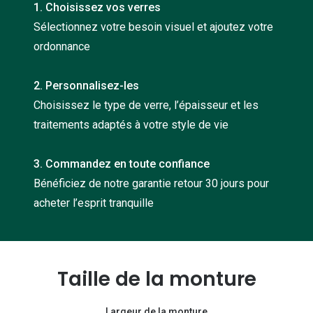
1. Choisissez vos verres
Nos con
Sélectionnez votre besoin visuel et ajoutez votre
Comprend
ordonnance
Comment c
2. Personnalisez-les
Comment e
Choisissez le type de verre, l’épaisseur et les
traitements adaptés à votre style de vie
La santé v
Tous nos 
3. Commandez en toute confiance
Bénéficiez de notre garantie retour 30 jours pour
Nos acc
acheter l’esprit tranquille
Accessoir
Accessoir
Taille de la monture
Tous nos 
Largeur de la monture