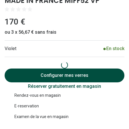
MADE IN FRANCE MIFF52 VP
Lunettes 
Lunettes 
170 €
Lunettes
ou 3 x 56,67 € sans frais
Lunettes a
Lunettes d
Violet
En stock
Lunettes d
Formes
Configurer mes verres
Lunettes 
Réserver gratuitement en magasin
Lunettes 
Rendez-vous en magasin
E-reservation
Lunettes 
Examen de la vue en magasin
Lunettes 