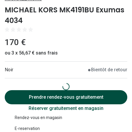
Lunettes 
MICHAEL KORS MK4191BU Exumas
Lunettes 
4034
Lunettes
Lunettes a
170 €
Lunettes d
ou 3 x 56,67 € sans frais
Lunettes d
Noir
Bientôt de retour
Formes
Lunettes 
Prendre rendez-vous gratuitement
Lunettes 
Réserver gratuitement en magasin
Lunettes 
Rendez-vous en magasin
Lunettes 
E-reservation