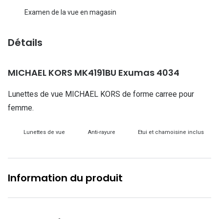
Lunettes d
Examen de la vue en magasin
Marque
Détails
Ray-Ban
Tory burch
MICHAEL KORS MK4191BU Exumas 4034
Coach
Lunettes de vue MICHAEL KORS de forme carree pour
Unofficial
femme.
DbyD
Lunettes de vue
Anti-rayure
Etui et chamoisine inclus
Armani Ex
Polo Ralp
Information du produit
Michael k
Toutes le