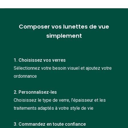
Nos con
Comprend
Composer vos lunettes de vue
Comment c
simplement
Comment e
La santé v
1. Choisissez vos verres
Tous nos 
Sélectionnez votre besoin visuel et ajoutez votre
ordonnance
Nos acc
Accessoir
2. Personnalisez-les
Choisissez le type de verre, l’épaisseur et les
Accessoir
traitements adaptés à votre style de vie
Tous nos 
3. Commandez en toute confiance