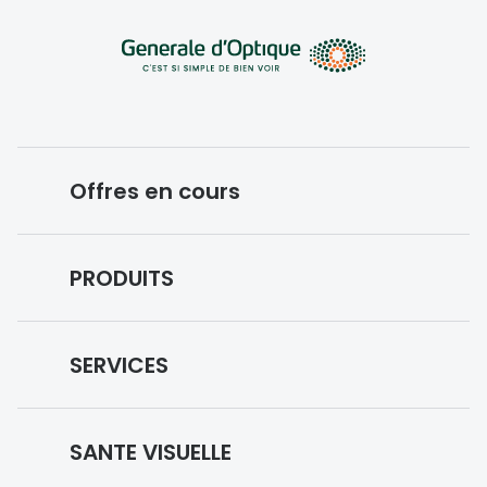
Offres en cours
Conditions des offres en cours
PRODUITS
Forfaits optiques
Lunettes de vue
SERVICES
Lunettes de soleil
Prise de rendez-vous
Lunettes IA
SANTE VISUELLE
Vos remboursements
Nuance Audio