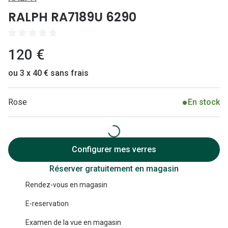
Lunettes 
RALPH RA7189U 6290
Lunettes 
Lunettes
120 €
Lunettes a
ou 3 x 40 € sans frais
Lunettes d
Rose
En stock
Lunettes d
Formes
Lunettes 
Configurer mes verres
Réserver gratuitement en magasin
Lunettes 
Rendez-vous en magasin
Lunettes 
E-reservation
Lunettes 
Examen de la vue en magasin