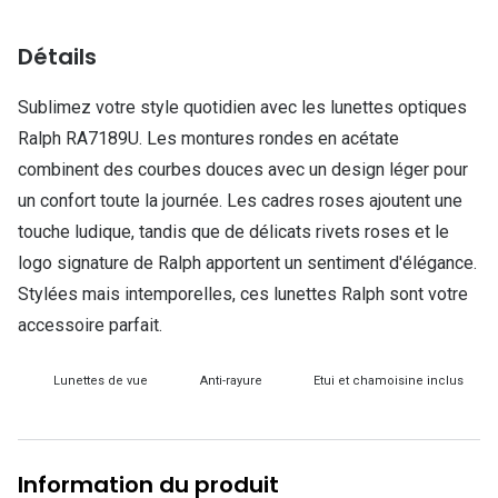
Lunettes d
Détails
Marque
Ray-Ban
Sublimez votre style quotidien avec les lunettes optiques
Ralph RA7189U. Les montures rondes en acétate
Tory burch
combinent des courbes douces avec un design léger pour
Coach
un confort toute la journée. Les cadres roses ajoutent une
touche ludique, tandis que de délicats rivets roses et le
Unofficial
logo signature de Ralph apportent un sentiment d'élégance.
DbyD
Stylées mais intemporelles, ces lunettes Ralph sont votre
accessoire parfait.
Armani Ex
Polo Ralp
Lunettes de vue
Anti-rayure
Etui et chamoisine inclus
Michael k
Toutes le
Information du produit