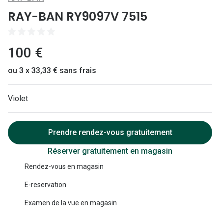
Lunettes 
RAY-BAN RY9097V 7515
Lunettes 
Lunettes
100 €
Lunettes a
ou 3 x 33,33 € sans frais
Lunettes d
Violet
Lunettes d
Formes
Prendre rendez-vous gratuitement
Lunettes 
Réserver gratuitement en magasin
Lunettes 
Rendez-vous en magasin
Lunettes 
E-reservation
Lunettes 
Examen de la vue en magasin