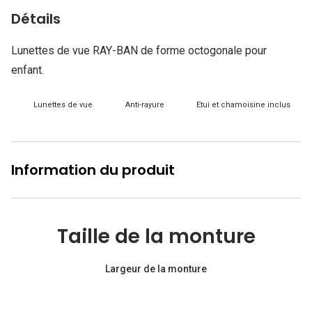
Lunettes d
Détails
Marque
Lunettes de vue RAY-BAN de forme octogonale pour
Ray-Ban
enfant.
Tory burch
Lunettes de vue
Anti-rayure
Etui et chamoisine inclus
Coach
Unofficial
Information du produit
DbyD
Armani Ex
Taille de la monture
Polo Ralp
Michael k
Largeur de la monture
Toutes le