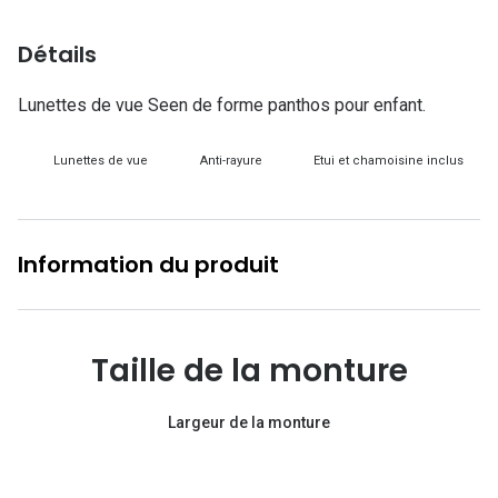
Lunettes d
Détails
Marque
Lunettes de vue Seen de forme panthos pour enfant.
Ray-Ban
Tory burch
Lunettes de vue
Anti-rayure
Etui et chamoisine inclus
Coach
Unofficial
Information du produit
DbyD
Armani Ex
Taille de la monture
Polo Ralp
Michael k
Largeur de la monture
Toutes le