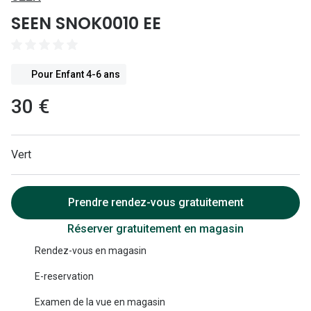
Lunettes 
SEEN SNOK0010 EE
Lunettes 
Lunettes
Pour Enfant 4-6 ans
Lunettes a
30 €
Lunettes d
Lunettes d
Vert
Formes
Prendre rendez-vous gratuitement
Lunettes 
Réserver gratuitement en magasin
Lunettes 
Rendez-vous en magasin
Lunettes 
E-reservation
Lunettes 
Examen de la vue en magasin