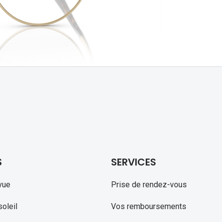
Michael kors
Toutes les marques
panthos
Entretenir mes lentilles
Toutes les marques
ilotes
S
SERVICES
vue
Prise de rendez-vous
oleil
Vos remboursements