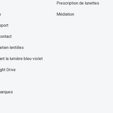
Prescription de lunettes
o
Médiation
sport
contact
etien lentilles
ant la lumière bleu-violet
ght Drive
marques