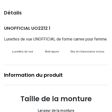
Lunettes d
Détails
Marque
Ray-Ban
UNOFFICIAL UO2212 1
Tory burch
Lunettes de vue UNOFFICIAL de forme carree pour femme.
Coach
Lunettes de vue
Anti-rayure
Etui et chamoisine inclus
Unofficial
DbyD
Information du produit
Armani Ex
Polo Ralp
Michael k
Taille de la monture
Toutes le
Largeur de la monture