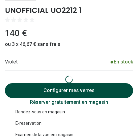
Lunettes 
UNOFFICIAL UO2212 1
Lunettes 
Lunettes
140 €
Lunettes a
ou 3 x 46,67 € sans frais
Lunettes d
Violet
En stock
Lunettes d
Formes
Lunettes 
Configurer mes verres
Réserver gratuitement en magasin
Lunettes 
Rendez-vous en magasin
Lunettes 
E-reservation
Lunettes 
Examen de la vue en magasin