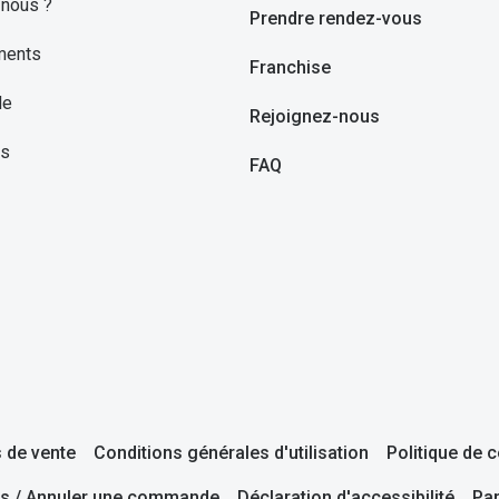
nous ?
Prendre rendez-vous
ments
Franchise
le
Rejoignez-nous
ns
FAQ
 de vente
Conditions générales d'utilisation
Politique de c
s / Annuler une commande
Déclaration d'accessibilité
Pa