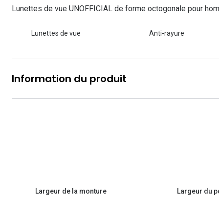
Les lentilles sphériques
Lunettes de vue UNOFFICIAL de forme octogonale pour ho
Lunettes de vue homme
Lunettes de soleil homme
Verres polarisants
Lunettes de vue 
Clariti
Les lentilles toriques
Lunettes de vue
Anti-rayure
Lunettes de vue femme
Lunettes de soleil femme
Découvrir tous nos conseils
Lunettes de vue p
Air Optix
Lunettes de vue enfant
Lunettes de soleil enfant
Biotrue
Information du produit
Largeur de la monture
Largeur du p