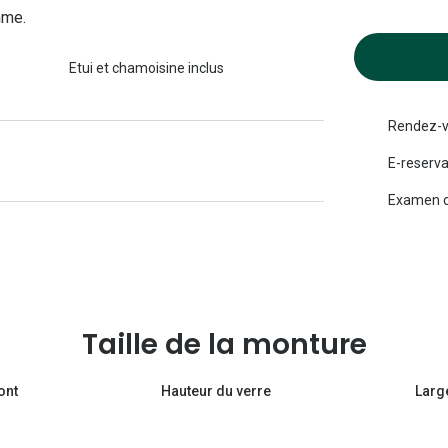
mme.
Michael kors
Toutes les marques
panthos
Entretenir mes lentilles
Toutes les marques
Etui et chamoisine inclus
ilotes
Rendez-v
E-reserva
Examen d
Taille de la monture
ont
Hauteur du verre
Larg