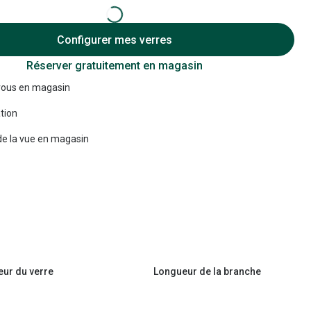
Accessoires audition
Configurer mes verres
Tous nos accessoires
Réserver gratuitement en magasin
ous en magasin
tion
e la vue en magasin
eur du verre
Longueur de la branche