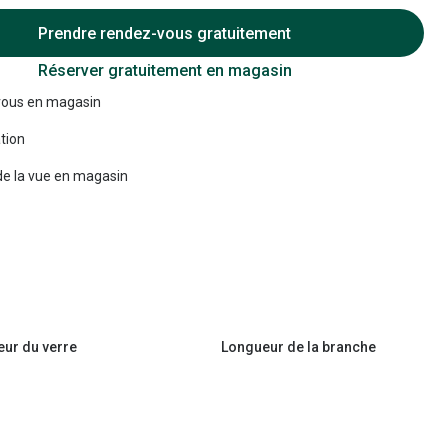
Prendre rendez-vous gratuitement
Accessoires audition
Réserver gratuitement en magasin
Tous nos accessoires
ous en magasin
tion
e la vue en magasin
eur du verre
Longueur de la branche