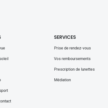
S
SERVICES
vue
Prise de rendez-vous
oleil
Vos remboursements
Prescription de lunettes
o
Médiation
sport
contact