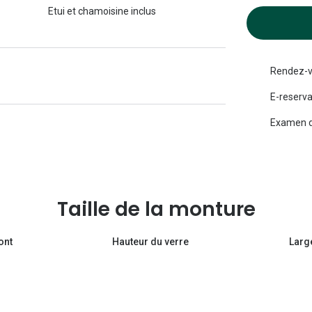
Etui et chamoisine inclus
Michael kors
Toutes les marques
panthos
Entretenir mes lentilles
Toutes les marques
ilotes
Rendez-v
E-reserva
Examen d
Taille de la monture
ont
Hauteur du verre
Larg