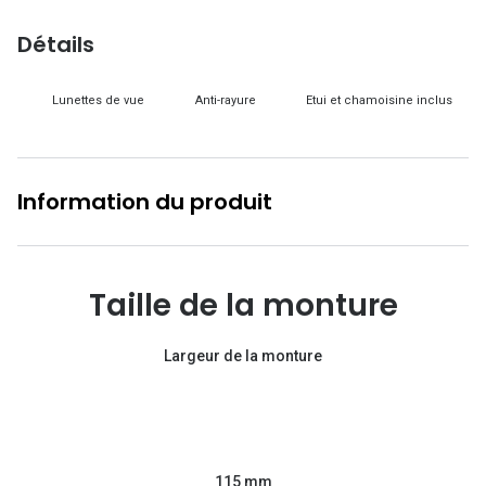
Lunettes d
Détails
Marque
Lunettes de vue
Anti-rayure
Etui et chamoisine inclus
Ray-Ban
Tory burch
Coach
Information du produit
Unofficial
DbyD
Taille de la monture
Armani Ex
Largeur de la monture
Polo Ralp
Michael k
Toutes le
115 mm