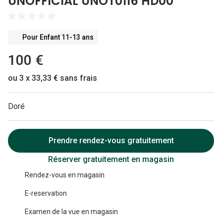
UNOFFICIAL UNOT0116 HD00
Lunettes 
Lunettes 
Pour Enfant 11-13 ans
Lunettes
100 €
Lunettes a
ou 3 x 33,33 € sans frais
Lunettes d
Lunettes d
Doré
Formes
Prendre rendez-vous gratuitement
Lunettes 
Réserver gratuitement en magasin
Lunettes 
Rendez-vous en magasin
Lunettes 
E-reservation
Lunettes 
Examen de la vue en magasin