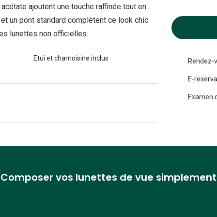
acétate ajoutent une touche raffinée tout en
Michael kors
Toutes les marques
panthos
Entretenir mes lentilles
s et un pont standard complètent ce look chic
Toutes les marques
lunettes non officielles.
ilotes
Etui et chamoisine inclus
Rendez-v
E-reserva
Examen d
Composer vos lunettes de vue simplement