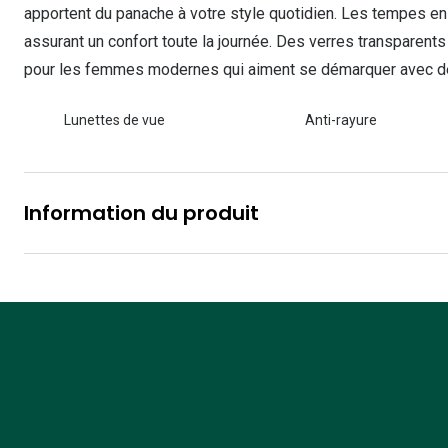
Les lentilles sphériques
apportent du panache à votre style quotidien. Les tempes en 
Lunettes de vue homme
Lunettes de soleil homme
Verres polarisants
Lunettes de vue 
Clariti
Les lentilles toriques
assurant un confort toute la journée. Des verres transparent
pour les femmes modernes qui aiment se démarquer avec des 
Lunettes de vue femme
Lunettes de soleil femme
Découvrir tous nos conseils
Lunettes de vue p
Air Optix
Lunettes de vue enfant
Lunettes de soleil enfant
Biotrue
Lunettes de vue
Anti-rayure
Information du produit