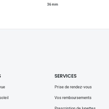
36 mm
S
SERVICES
vue
Prise de rendez-vous
oleil
Vos remboursements
Prescription de lunettes