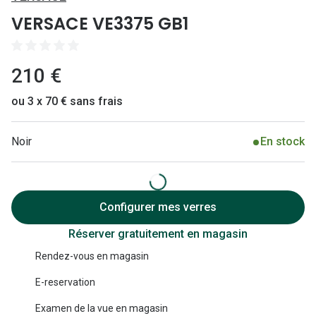
Lunettes 
VERSACE VE3375 GB1
Lunettes 
Lunettes
210 €
Lunettes a
ou 3 x 70 € sans frais
Lunettes d
Noir
En stock
Lunettes d
Formes
Lunettes 
Configurer mes verres
Réserver gratuitement en magasin
Lunettes 
Rendez-vous en magasin
Lunettes 
E-reservation
Lunettes 
Examen de la vue en magasin