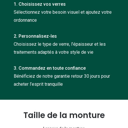
1. Choisissez vos verres
Nos con
Sélectionnez votre besoin visuel et ajoutez votre
Comprend
ordonnance
Comment c
2. Personnalisez-les
Comment e
Choisissez le type de verre, l’épaisseur et les
La santé v
traitements adaptés à votre style de vie
Tous nos 
3. Commandez en toute confiance
Bénéficiez de notre garantie retour 30 jours pour
Nos acc
acheter l’esprit tranquille
Accessoir
Accessoir
Tous nos 
Taille de la monture