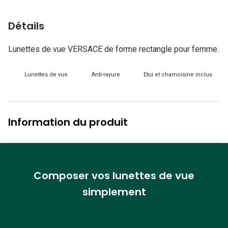
Lunettes d
Détails
Marque
Ray-Ban
Lunettes de vue VERSACE de forme rectangle pour femme.
Tory burch
Lunettes de vue
Anti-rayure
Etui et chamoisine inclus
Coach
Unofficial
Information du produit
DbyD
Armani Ex
Polo Ralp
Composer vos lunettes de vue
simplement
Michael k
Toutes le