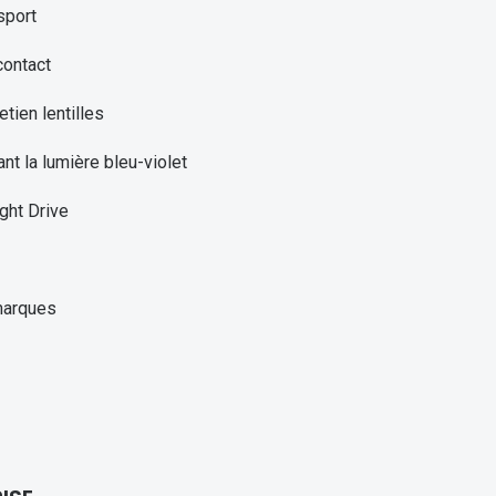
sport
contact
etien lentilles
ant la lumière bleu-violet
ght Drive
marques