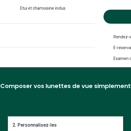
Michael kors
Toutes les marques
Etui et chamoisine inclus
panthos
Entretenir mes lentilles
Toutes les marques
ilotes
Rendez-v
E-reserva
Examen d
Composer vos lunettes de vue simplement
2. Personnalisez-les