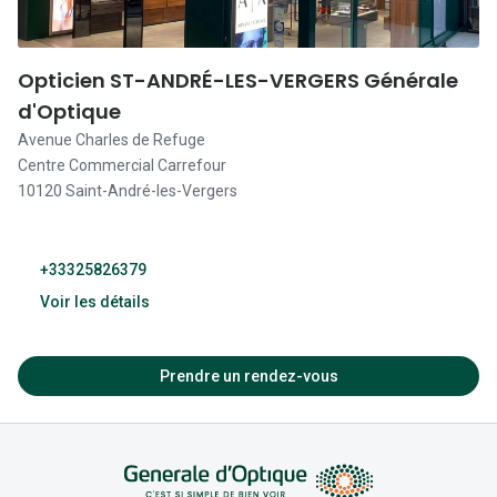
Lunettes d
09:00 - 19:00
Marque
09:00 - 19:00
Opticien ST-ANDRÉ-LES-VERGERS Générale
Ray-Ban
d'Optique
09:00 - 19:00
Avenue Charles de Refuge
Tory burch
09:00 - 19:00
Centre Commercial Carrefour
10120 Saint-André-les-Vergers
Coach
Fermé
Unofficial
+33325826379
DbyD
Voir les détails
Armani Ex
10:00 - 18:00
Polo Ralp
Prendre un rendez-vous
Michael k
09:00 - 19:00
Toutes le