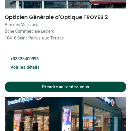
Lunettes 
Lunettes 
Opticien Générale d'Optique TROYES 2
Aire des Moissons
Lunettes
Zone Commerciale Leclerc
Lunettes a
10410 Saint-Parres-aux-Tertres
Lunettes d
Lunettes d
+33325400996
Voir les détails
Formes
10:00 - 18:00
Lunettes 
Prendre un rendez-vous
Lunettes 
09:00 - 19:00
Lunettes 
Lunettes 
09:00 - 19:00