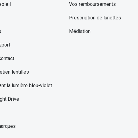
oleil
Vos remboursements
Prescription de lunettes
o
Médiation
sport
contact
etien lentilles
ant la lumière bleu-violet
ght Drive
marques