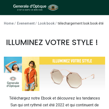
Passer
au
contenu
À la Une
Lunettes de soleil
principal
Home
Evenement
Look book
télechargement look book été
Sélection -50%
Outlet : J
Sélection -30%
ILLUMINEZ VOTRE STYLE !
Innovation
Sélection -20%
Lunettes d
Lunettes de vue
Examen de
Sélection -50%
Loi 100% 
Sélection -30%
Onesight :
Sélection -20%
Toutes le
Téléchargez notre Ebook et découvrez les tendances
Lunettes 
Sun qui ont rythmé cet été 2022 et qui continuent de