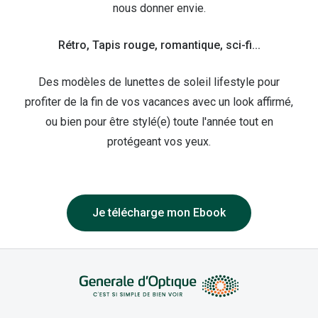
Lunettes 
nous donner envie.
Lunettes 
Rétro, Tapis rouge, romantique, sci-fi...
Lunettes
Des modèles de lunettes de soleil lifestyle pour
Lunettes a
profiter de la fin de vos vacances avec un look affirmé,
Lunettes d
ou bien pour être stylé(e) toute l'année tout en
protégeant vos yeux.
Lunettes d
Formes
Lunettes 
Je télécharge mon Ebook
Lunettes 
Lunettes 
Lunettes 