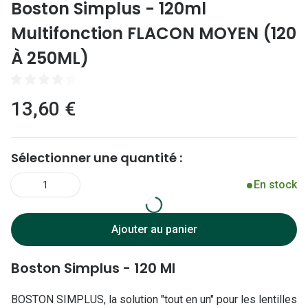
Lunettes 
Boston Simplus - 120ml
Lunettes 
Multifonction FLACON MOYEN (120
À 250ML)
Lunettes
Lunettes a
13,60 €
Lunettes d
Lunettes d
Sélectionner une quantité :
Formes
En stock
1
Lunettes 
Lunettes 
Ajouter au panier
Lunettes 
Boston Simplus - 120 Ml
Lunettes 
BOSTON SIMPLUS, la solution "tout en un" pour les lentilles