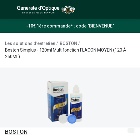
Passer
au
contenu
À la Une
Lunettes de soleil
-10€ 1ère commande* : code "BIENVENUE"
principal
Sélection -50%
Outlet : J
Les solutions d'entretien
BOSTON
Sélection -30%
Boston Simplus - 120ml Multifonction FLACON MOYEN (120 À
Innovation
250ML)
Sélection -20%
Lunettes d
Lunettes de vue
Examen de
Sélection -50%
Loi 100% 
Sélection -30%
Onesight :
Sélection -20%
Toutes le
Lunettes 
BOSTON