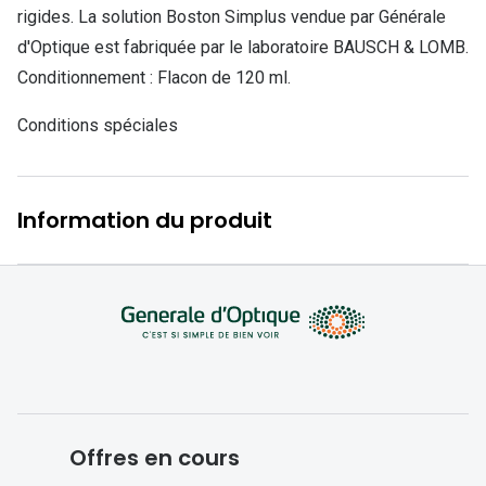
Lunettes d
rigides. La solution Boston Simplus vendue par Générale
d'Optique est fabriquée par le laboratoire BAUSCH & LOMB.
Marque
Conditionnement : Flacon de 120 ml.
Ray-Ban
Conditions spéciales
Tory burch
Coach
Information du produit
Unofficial
DbyD
Armani Ex
Polo Ralp
Michael k
Toutes le
Offres en cours