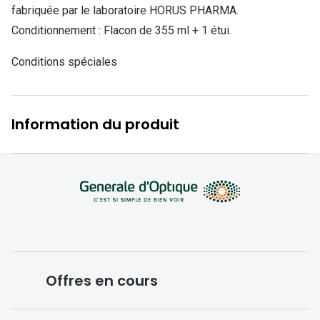
Lunettes d
fabriquée par le laboratoire HORUS PHARMA.
Conditionnement : Flacon de 355 ml + 1 étui.
Marque
Conditions spéciales
Ray-Ban
Tory burch
Information du produit
Coach
Unofficial
DbyD
Armani Ex
Polo Ralp
Michael k
Offres en cours
Toutes le
Conditions des offres en cours