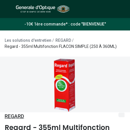
Passer
au
contenu
À la Une
Lunettes de soleil
-10€ 1ère commande* : code "BIENVENUE"
principal
Sélection -50%
Outlet : J
Les solutions d'entretien
REGARD
Sélection -30%
Regard - 355ml Multifonction FLACON SIMPLE (250 À 360ML)
Innovation
Sélection -20%
Lunettes d
Lunettes de vue
Examen de
Sélection -50%
Loi 100% 
Sélection -30%
Onesight :
Sélection -20%
Toutes le
REGARD
Lunettes 
Regard - 355ml Multifonction