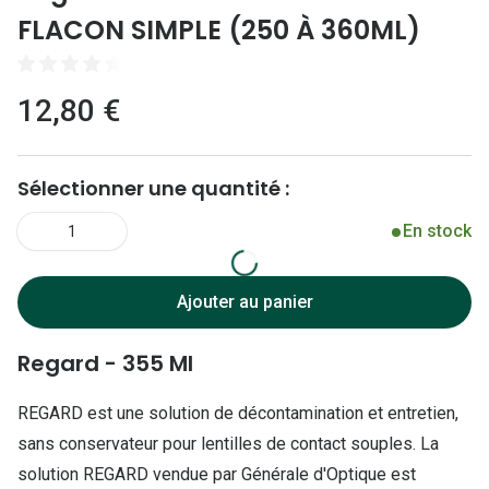
Lunettes 
FLACON SIMPLE (250 À 360ML)
Lunettes 
Lunettes
12,80 €
Lunettes a
Lunettes d
Sélectionner une quantité :
Lunettes d
En stock
1
Formes
Ajouter au panier
Lunettes 
Regard - 355 Ml
Lunettes 
Lunettes 
REGARD est une solution de décontamination et entretien,
sans conservateur pour lentilles de contact souples. La
Lunettes 
solution REGARD vendue par Générale d'Optique est