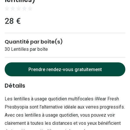
Lunettes 
Lunettes 
28 €
Lunettes
Lunettes a
Quantité par boîte(s)
Lunettes d
30 Lentilles par boîte
Lunettes d
Prendre rendez-vous gratuitement
Formes
Détails
Lunettes 
Lunettes 
Les lentilles à usage quotidien multifocales iWear Fresh
Presbyopia sont l'alternative idéale aux verres progressifs.
Lunettes 
Avec ces lentilles à usage quotidien, vous pouvez voir
Lunettes 
clairement à toutes les distances et vos yeux bénéficient