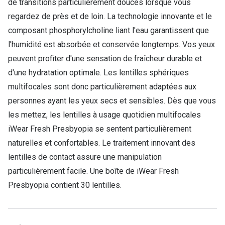
de transitions particulièrement douces lorsque vous
Lunettes d
regardez de près et de loin. La technologie innovante et le
Marque
composant phosphorylcholine liant l'eau garantissent que
l'humidité est absorbée et conservée longtemps. Vos yeux
Ray-Ban
peuvent profiter d'une sensation de fraîcheur durable et
Tory burch
d'une hydratation optimale. Les lentilles sphériques
multifocales sont donc particulièrement adaptées aux
Coach
personnes ayant les yeux secs et sensibles. Dès que vous
Unofficial
les mettez, les lentilles à usage quotidien multifocales
iWear Fresh Presbyopia se sentent particulièrement
DbyD
naturelles et confortables. Le traitement innovant des
Armani Ex
lentilles de contact assure une manipulation
Polo Ralp
particulièrement facile. Une boîte de iWear Fresh
Presbyopia contient 30 lentilles.
Michael k
Toutes le