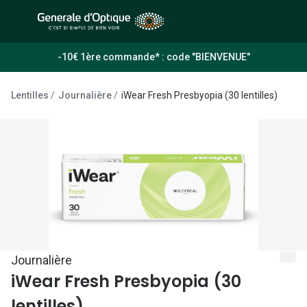
Passer
au
contenu
À la Une
Lunettes de soleil
-10€ 1ère commande* : code "BIENVENUE"
principal
Sélection -50%
Outlet : J
Lentilles
Journalière
iWear Fresh Presbyopia (30 lentilles)
Sélection -30%
Innovation
Sélection -20%
Lunettes d
Lunettes de vue
Examen de
Sélection -50%
Loi 100% 
Sélection -30%
Onesight :
Sélection -20%
Toutes le
Journalière
iWear Fresh Presbyopia (30
Lunettes 
lentilles)