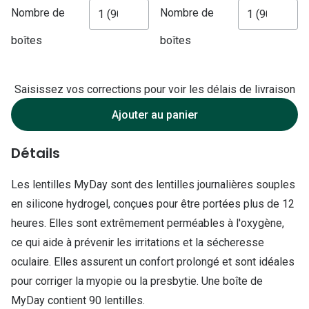
Lunettes d
Nombre de
Nombre de
Marque
boîtes
boîtes
Ray-Ban
Saisissez vos corrections pour voir les délais de livraison
Tory burch
Ajouter au panier
Coach
Unofficial
Détails
DbyD
Les lentilles MyDay sont des lentilles journalières souples
en silicone hydrogel, conçues pour être portées plus de 12
Armani Ex
heures. Elles sont extrêmement perméables à l'oxygène,
Polo Ralp
ce qui aide à prévenir les irritations et la sécheresse
Michael k
oculaire. Elles assurent un confort prolongé et sont idéales
pour corriger la myopie ou la presbytie. Une boîte de
Toutes le
MyDay contient 90 lentilles.