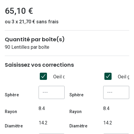
Lunettes 
65,10 €
Lunettes 
ou 3 x 21,70 € sans frais
Lunettes
Lunettes a
Quantité par boîte(s)
90 Lentilles par boîte
Lunettes d
Lunettes d
Saisissez vos corrections
Formes
Oeil droit
Oeil ga
Lunettes 
Sphère
Sphère
Lunettes 
8.4
8.4
Lunettes 
Rayon
Rayon
14.2
14.2
Lunettes 
Diamètre
Diamètre