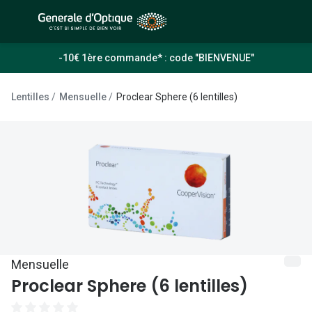
Passer
au
contenu
À la Une
Lunettes de soleil
-10€ 1ère commande* : code "BIENVENUE"
principal
Sélection -50%
Outlet : J
Lentilles
Mensuelle
Proclear Sphere (6 lentilles)
Sélection -30%
Innovation
Sélection -20%
Lunettes d
Lunettes de vue
Examen de
Sélection -50%
Loi 100% 
Sélection -30%
Onesight :
Sélection -20%
Toutes le
Mensuelle
Proclear Sphere (6 lentilles)
Lunettes 