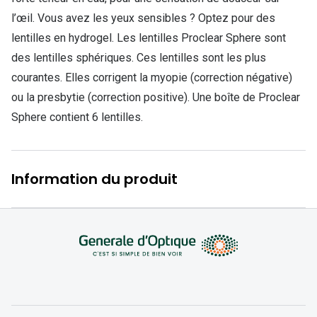
Nos con
l’œil. Vous avez les yeux sensibles ? Optez pour des
lentilles en hydrogel. Les lentilles Proclear Sphere sont
Comprend
des lentilles sphériques. Ces lentilles sont les plus
Comment c
courantes. Elles corrigent la myopie (correction négative)
ou la presbytie (correction positive). Une boîte de Proclear
Comment e
Sphere contient 6 lentilles.
La santé v
Tous nos 
Information du produit
Nos acc
Accessoir
Accessoir
Tous nos 