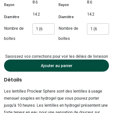
Lunettes d
8.6
8.6
Rayon
Rayon
Marque
14.2
14.2
Diamètre
Diamètre
Ray-Ban
Nombre de
Nombre de
Tory burch
boîtes
boîtes
Coach
Unofficial
Saisissez vos corrections pour voir les délais de livraison
DbyD
Ajouter au panier
Armani Ex
Détails
Polo Ralp
Les lentilles Proclear Sphere sont des lentilles à usage
Michael k
mensuel souples en hydrogel que vous pouvez porter
Toutes le
jusqu’à 10 heures. Les lentilles en hydrogel présentent une
forte teneur en eau, pour une sensation de douceur sur