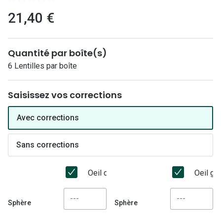
Lunettes 
21,40 €
Lunettes 
Lunettes
Quantité par boîte(s)
Lunettes a
6 Lentilles par boîte
Lunettes d
Saisissez vos corrections
Lunettes d
Avec corrections
Formes
Lunettes 
Sans corrections
Lunettes 
Oeil droit
Oeil ga
Lunettes 
Sphère
Sphère
Lunettes 