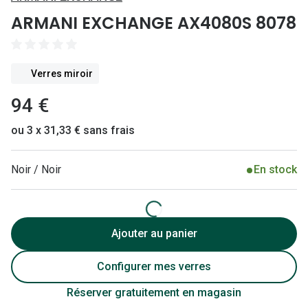
Lunettes 
ARMANI EXCHANGE AX4080S 8078
Lunettes 
Lunettes
Verres miroir
Lunettes a
94 €
Lunettes d
ou 3 x 31,33 € sans frais
Lunettes d
Noir / Noir
En stock
Formes
Lunettes 
Lunettes 
Ajouter au panier
Lunettes 
Configurer mes verres
Lunettes 
Réserver gratuitement en magasin